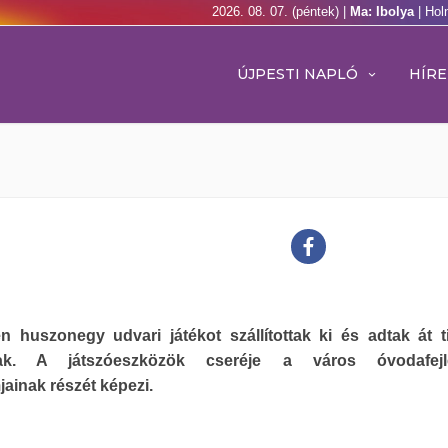
2026. 08. 07. (péntek) |
Ma: Ibolya
| Hol
ÚJPESTI NAPLÓ
HÍRE
n huszonegy udvari játékot szállítottak ki és adtak át t
ak. A játszóeszközök cseréje a város óvodafejle
ainak részét képezi.