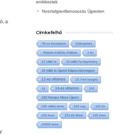
emlékeztek
Nosztalgiavillamosozás Újpesten
ó, a
Címkefelhő
'56-os forradalom
(V)észjelzés
- Rálátás Kiállítás Kiállítás
1 év
10 millió fa
10 millió Fa Alapítvány
10 millió fa Újpest-Káposztásmegyer
12-es villamos
13. havi nyugdíj
14-es villamos
14
100
100 Hangos Mese Újpest
100 milliós keret
100 nap
100 év
121-es busz
100 éves
135 éves
10000 forint
y