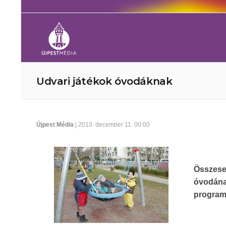
Udvari játékok óvodáknak
Újpest Média
| 2013. december 11. 00:00
Összese
óvodán
programj