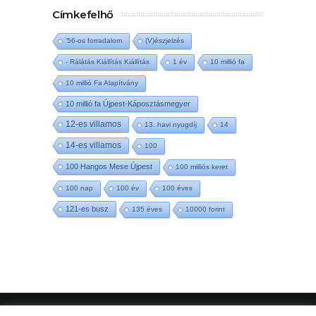
Címkefelhő
'56-os forradalom
(V)észjelzés
- Rálátás Kiállítás Kiállítás
1 év
10 millió fa
10 millió Fa Alapítvány
10 millió fa Újpest-Káposztásmegyer
12-es villamos
13. havi nyugdíj
14
14-es villamos
100
100 Hangos Mese Újpest
100 milliós keret
100 nap
100 év
100 éves
121-es busz
135 éves
10000 forint