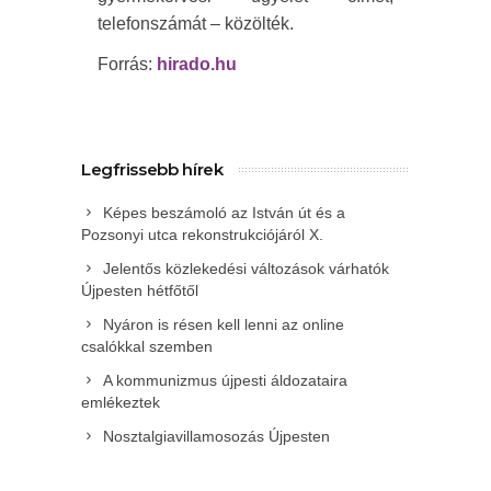
telefonszámát – közölték.
Forrás:
hirado.hu
Legfrissebb hírek
Képes beszámoló az István út és a
Pozsonyi utca rekonstrukciójáról X.
Jelentős közlekedési változások várhatók
Újpesten hétfőtől
Nyáron is résen kell lenni az online
csalókkal szemben
A kommunizmus újpesti áldozataira
emlékeztek
Nosztalgiavillamosozás Újpesten