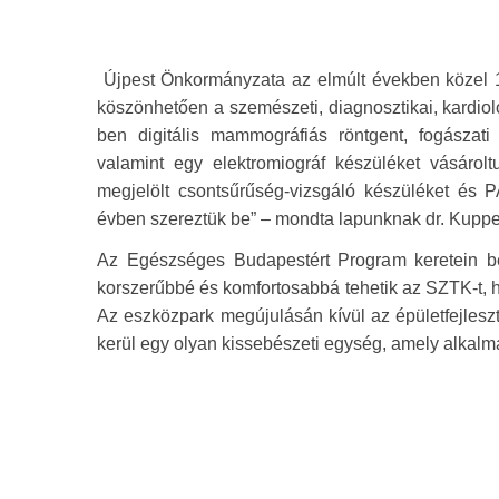
Újpest Önkormányzata az elmúlt években közel 1 m
köszönhetően a szemészeti, diagnosztikai, kardiol
ben digitális mammográfiás röntgent, fogászati
valamint egy elektromiográf készüléket vásárol
megjelölt csontsűrűség-vizsgáló készüléket és PA
évben szereztük be” – mondta lapunknak dr. Kuppe
Az Egészséges Budapestért Program keretein be
korszerűbbé és komfortosabbá tehetik az SZTK-t, h
Az eszközpark megújulásán kívül az épületfejleszté
kerül egy olyan kissebészeti egység, amely alkal