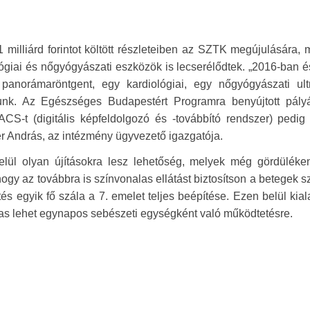
illiárd forintot költött részleteiben az SZTK megújulására, 
ógiai és nőgyógyászati eszközök is lecserélődtek. „2016-ban 
 panorámaröntgent, egy kardiológiai, egy nőgyógyászati ult
tunk. Az Egészséges Budapestért Programra benyújtott pály
CS-t (digitális képfeldolgozó és -továbbító rendszer) pedig 
r András, az intézmény ügyvezető igazgatója.
lül olyan újításokra lesz lehetőség, melyek még gördüléke
ogy az továbbra is színvonalas ellátást biztosítson a betegek 
s egyik fő szála a 7. emelet teljes beépítése. Ezen belül kial
mas lehet egynapos sebészeti egységként való működtetésre.