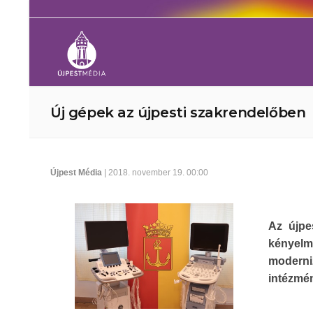
Új gépek az újpesti szakrendelőben
Újpest Média
| 2018. november 19. 00:00
Az újpe
kényel
moderniz
intézmén