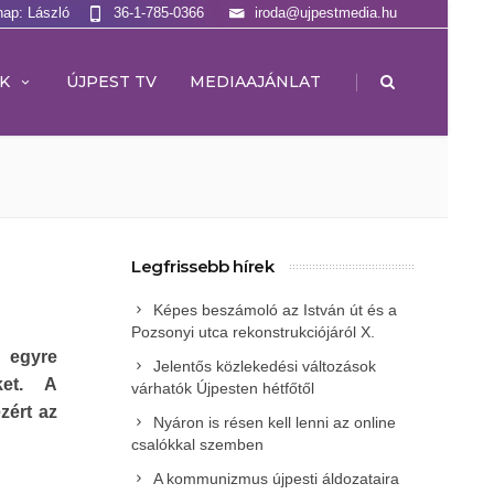
nap: László
36-1-785-0366
iroda@ujpestmedia.hu
|
K
ÚJPEST TV
MEDIAAJÁNLAT
Legfrissebb hírek
Képes beszámoló az István út és a
Pozsonyi utca rekonstrukciójáról X.
e egyre
Jelentős közlekedési változások
ket. A
várhatók Újpesten hétfőtől
zért az
Nyáron is résen kell lenni az online
csalókkal szemben
A kommunizmus újpesti áldozataira