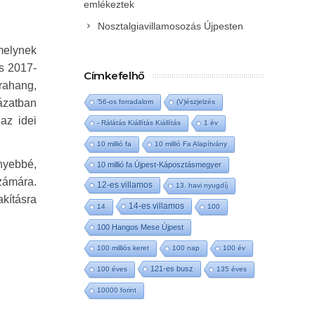
emlékeztek
Nosztalgiavillamosozás Újpesten
melynek
és 2017-
Címkefelhő
rahang,
ázatban
'56-os forradalom
(V)észjelzés
az idei
- Rálátás Kiállítás Kiállítás
1 év
10 millió fa
10 millió Fa Alapítvány
nyebbé,
10 millió fa Újpest-Káposztásmegyer
számára.
12-es villamos
13. havi nyugdíj
akításra
14-es villamos
14
100
100 Hangos Mese Újpest
100 milliós keret
100 nap
100 év
121-es busz
100 éves
135 éves
10000 forint