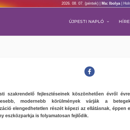
2026. 08. 07. (péntek) |
Ma: Ibolya
| Hol
ÚJPESTI NAPLÓ
HÍRE
sti szakrendelő fejlesztéseinek köszönhetően évről évr
mesebb, modernebb körülmények várják a betege
áció elengedhetetlen részét képezi az ellátásnak, éppen e
y eszközparkja is folyamatosan fejlődik.