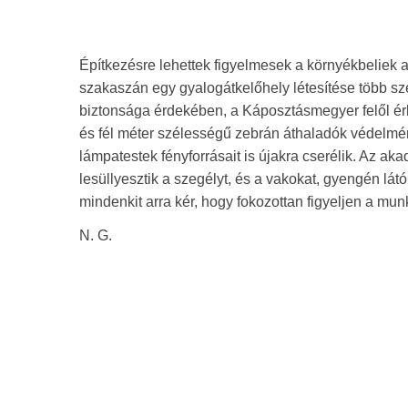
Építkezésre lehettek figyelmesek a környékbeliek 
szakaszán egy gyalogátkelőhely létesítése több sz
biztonsága érdekében, a Káposztásmegyer felől érk
és fél méter szélességű zebrán áthaladók védelmére
lámpatestek fényforrásait is újakra cserélik. Az a
lesüllyesztik a szegélyt, és a vakokat, gyengén lát
mindenkit arra kér, hogy fokozottan figyeljen a munk
N. G.