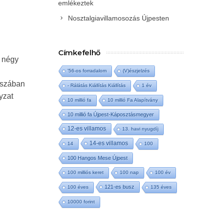
emlékeztek
Nosztalgiavillamosozás Újpesten
Címkefelhő
A négy
'56-os forradalom
(V)észjelzés
osszában
- Rálátás Kiállítás Kiállítás
1 év
yzat
10 millió fa
10 millió Fa Alapítvány
10 millió fa Újpest-Káposztásmegyer
12-es villamos
13. havi nyugdíj
14-es villamos
14
100
100 Hangos Mese Újpest
100 milliós keret
100 nap
100 év
121-es busz
100 éves
135 éves
10000 forint