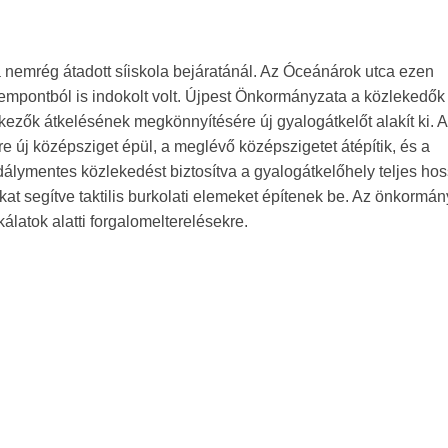
a nemrég átadott síiskola bejáratánál. Az Óceánárok utca ezen
empontból is indokolt volt. Újpest Önkormányzata a közlekedők
ezők átkelésének megkönnyítésére új gyalogátkelőt alakít ki. 
 új középsziget épül, a meglévő középszigetet átépítik, és a
kadálymentes közlekedést biztosítva a gyalogátkelőhely teljes h
ókat segítve taktilis burkolati elemeket építenek be. Az önkormán
álatok alatti forgalomelterelésekre.