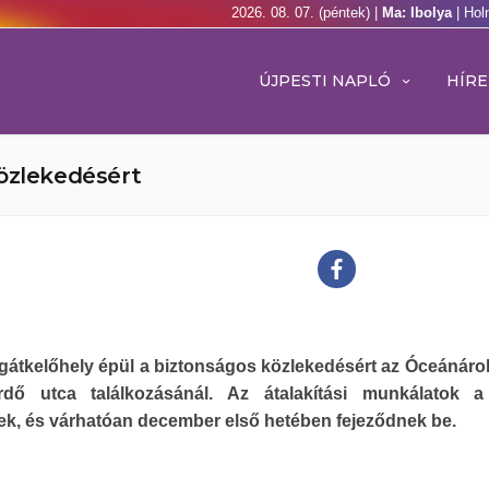
2026. 08. 07. (péntek) |
Ma: Ibolya
| Hol
ÚJPESTI NAPLÓ
HÍRE
közlekedésért
gátkelőhely épül a biztonságos közlekedésért az Óceánáro
rdő utca találkozásánál. Az átalakítási munkálatok a
ek, és várhatóan december első hetében fejeződnek be.