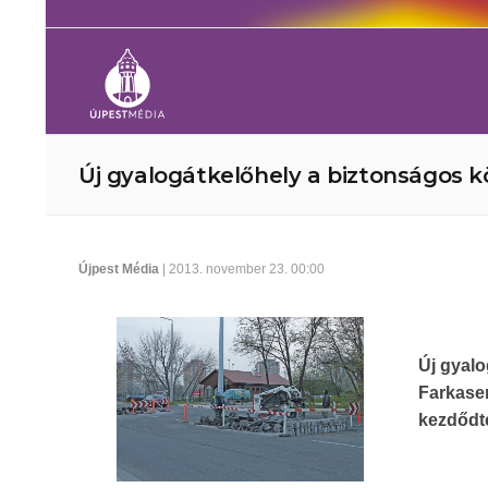
Új gyalogátkelőhely a biztonságos 
Újpest Média
| 2013. november 23. 00:00
Új gyalo
Farkase
kezdődt