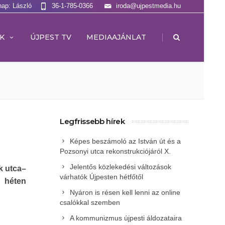
nap: László
36-1-785-0366
iroda@ujpestmedia.hu
|
K
ÚJPEST TV
MEDIAAJÁNLAT
Legfrissebb hírek
Képes beszámoló az István út és a
Pozsonyi utca rekonstrukciójáról X.
Jelentős közlekedési változások
k utca–
várhatók Újpesten hétfőtől
 héten
Nyáron is résen kell lenni az online
csalókkal szemben
A kommunizmus újpesti áldozataira