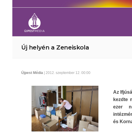
Új helyén a Zeneiskola
Újpest Média
| 2012. szeptember 12. 00:00
Az Ifjús
kezdte 
ezer n
intézmé
és Korna