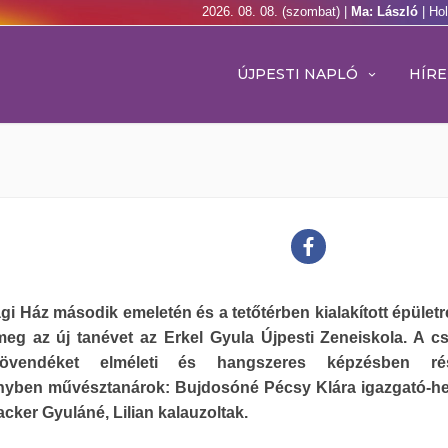
2026. 08. 08. (szombat) |
Ma: László
| Ho
ÚJPESTI NAPLÓ
HÍRE
ági Ház második emeletén és a tetőtérben kialakított épület
meg az új tanévet az Erkel Gyula Újpesti Zeneiskola. A 
övendéket elméleti és hangszeres képzésben rés
nyben művésztanárok: Bujdosóné Pécsy Klára igazgató-he
cker Gyuláné, Lilian kalauzoltak.