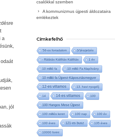
csalókkal szemben
A kommunizmus újpesti áldozataira
emlékeztek
zdésre
t
i a
Címkefelhő
tésünk,
'56-os forradalom
(V)észjelzés
- Rálátás Kiállítás Kiállítás
1 év
 odaát
10 millió fa
10 millió Fa Alapítvány
10 millió fa Újpest-Káposztásmegyer
udják,
12-es villamos
13. havi nyugdíj
tesen
14-es villamos
14
100
100 Hangos Mese Újpest
an, jól
100 milliós keret
100 nap
100 év
121-es busz
100 éves
135 éves
tassák
10000 forint