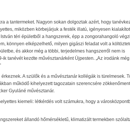
kra a tantermeket. Nagyon sokan dolgoztak azért, hogy tanévke
ttes, miközben körbejárjuk a festék illatú, igényesen kialakítot
 István téri épületből a hangszerek, épp a zongorahangoló végz
m, könnyen elképzelhető, milyen gigászi feladat volt a költözte
épületbe, és akkor még a többi, terjedelmes hangszerről nem is
-ik tanévét kezdte művésztanárként Újpesten. „Az irodánk még
”
érkeznek. A szülők és a művésztanár kollégák is türelmesek. T
kolákban működő kihelyezett tagozatain szerencsére zökkenőmen
acker Gyuláné művésztanár.
lyettes kiemeli: létkérdés volt számukra, hogy a városközpontb
ngszereket állandó hőmérsékletű, klimatizált termekben szólal