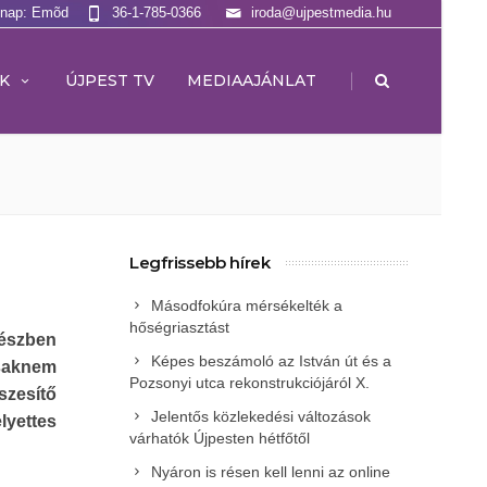
lnap: Emõd
36-1-785-0366
iroda@ujpestmedia.hu
|
K
ÚJPEST TV
MEDIAAJÁNLAT
Legfrissebb hírek
Másodfokúra mérsékelték a
hőségriasztást
részben
Képes beszámoló az István út és a
csaknem
Pozsonyi utca rekonstrukciójáról X.
zesítő
Jelentős közlekedési változások
lyettes
várhatók Újpesten hétfőtől
Nyáron is résen kell lenni az online