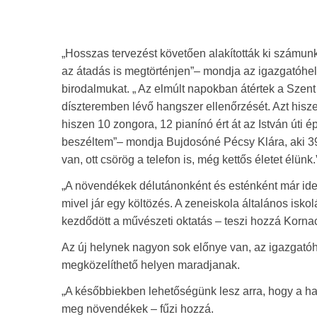
„Hosszas tervezést követően alakították ki számun
az átadás is megtörténjen”– mondja az igazgatóhelye
birodalmukat. „ Az elmúlt napokban átértek a Szent
díszteremben lévő hangszer ellenőrzését. Azt hisze
hiszen 10 zongora, 12 pianínó ért át az István úti 
beszéltem”– mondja Bujdosóné Pécsy Klára, aki 39
van, ott csörög a telefon is, még kettős életet élünk.
„A növendékek délutánonként és esténként már ide 
mivel jár egy költözés. A zeneiskola általános is
kezdődött a művészeti oktatás – teszi hozzá Korn
Az új helynek nagyon sok előnye van, az igazgatóhe
megközelíthető helyen maradjanak.
„A későbbiekben lehetőségünk lesz arra, hogy a ha
meg növendékek – fűzi hozzá.