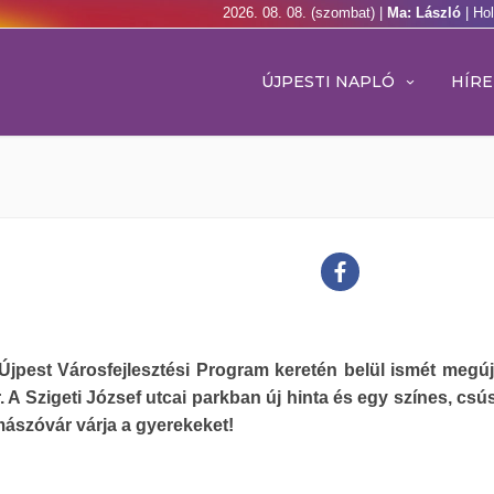
2026. 08. 08. (szombat) |
Ma: László
| Ho
ÚJPESTI NAPLÓ
HÍRE
Újpest Városfejlesztési Program keretén belül ismét megúj
r. A Szigeti József utcai parkban új hinta és egy színes, cs
 mászóvár várja a gyerekeket!