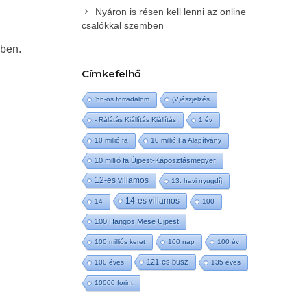
Nyáron is résen kell lenni az online
csalókkal szemben
ében.
Címkefelhő
'56-os forradalom
(V)észjelzés
- Rálátás Kiállítás Kiállítás
1 év
10 millió fa
10 millió Fa Alapítvány
10 millió fa Újpest-Káposztásmegyer
12-es villamos
13. havi nyugdíj
14-es villamos
14
100
100 Hangos Mese Újpest
100 milliós keret
100 nap
100 év
121-es busz
100 éves
135 éves
10000 forint