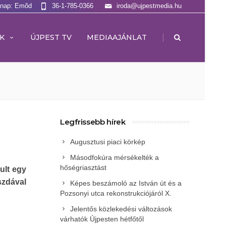
lnap: Emõd
36-1-785-0366
iroda@ujpestmedia.hu
|
K
ÚJPEST TV
MEDIAAJÁNLAT
Legfrissebb hírek
Augusztusi piaci körkép
Másodfokúra mérsékelték a
hőségriasztást
ult egy
úszdával
Képes beszámoló az István út és a
Pozsonyi utca rekonstrukciójáról X.
Jelentős közlekedési változások
várhatók Újpesten hétfőtől