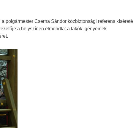
meg a polgármester Cserna Sándor közbiztonsági referens kíséret
ezetője a helyszínen elmondta: a lakók igényeinek
eret.