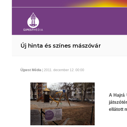
Új hinta és színes mászóvár
Újpest Média
| 2011. december 12. 00:00
A Hajrá 
játszóté
ellátott