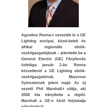
Agostino Renna-t nevezték ki a GE
Lighting európai, közel-keleti és
afrikai regionális elnök-
vezérigazgatójának – jelentette be a
General Electric (GE) Fényforrás
üzletága január 2-án. Renna
közvetlenül a GE Lighting elnök-
vezérigazgatónak, Maryrose
Sylvesternek jelent majd. Az új
vezető Phil Marshall-t váltja, aki
2008 óta irányította a régiót.
Marshall a GE-n kívül folytatatja
pályafutását.