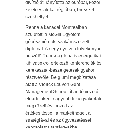
divízióját irányította az európai, közel-
keleti és afrikai régióban, brüsszeli
székhellyel.
Renna a kanadai Montrealban
született, a McGill Egyetem
gépészmérnöki szakán szerzett
diplomát. A négy nyelven folyékonyan
beszélő Renna a globális energetikai
kihívásokról értekező konferenciák és
kerekasztal-beszélgetések gyakori
résztvevője. Belgiumi megbízatása
alatt a Vlerick Leuven Gent
Management School állandó vezetői
előadójaként nagyobb fokú gyakorlati
megközelítést hozott az
értékesítéssel, a marketinggel, a
stratégiával és az ügyvezetéssel
kapcsolatos tantárgyakba.