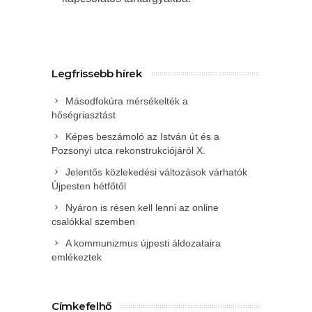
Legfrissebb hírek
Másodfokúra mérsékelték a
hőségriasztást
Képes beszámoló az István út és a
Pozsonyi utca rekonstrukciójáról X.
Jelentős közlekedési változások várhatók
Újpesten hétfőtől
Nyáron is résen kell lenni az online
csalókkal szemben
A kommunizmus újpesti áldozataira
emlékeztek
Címkefelhő