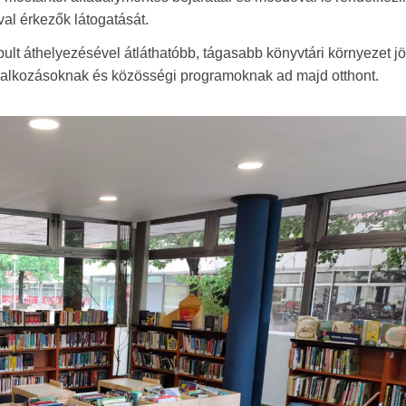
al érkezők látogatását.
pult áthelyezésével átláthatóbb, tágasabb könyvtári környezet jött
oglalkozásoknak és közösségi programoknak ad majd otthont.