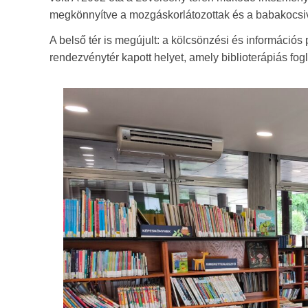
megkönnyítve a mozgáskorlátozottak és a babakocsiv
A belső tér is megújult: a kölcsönzési és információs 
rendezvénytér kapott helyet, amely biblioterápiás f