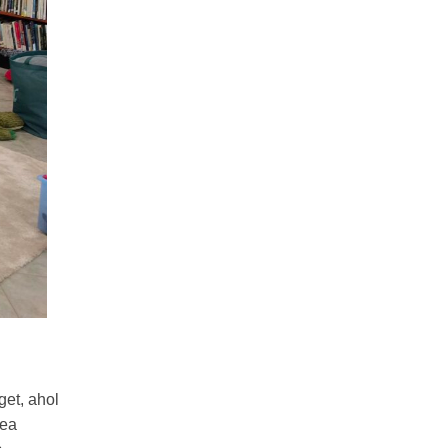
get, ahol
rea