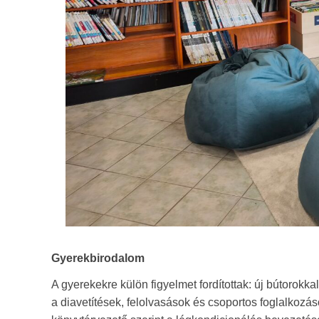
Gyerekbirodalom
A gyerekekre külön figyelmet fordítottak: új bútorok
a diavetítések, felolvasások és csoportos foglalkozá