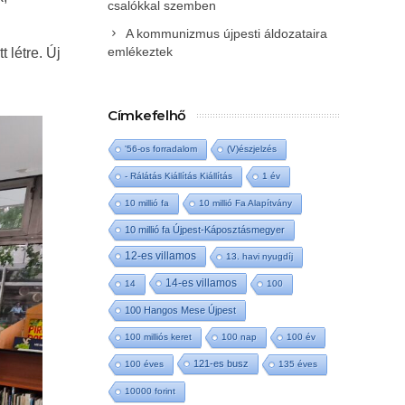
csalókkal szemben
A kommunizmus újpesti áldozataira
emlékeztek
 létre. Új
Címkefelhő
'56-os forradalom
(V)észjelzés
- Rálátás Kiállítás Kiállítás
1 év
10 millió fa
10 millió Fa Alapítvány
10 millió fa Újpest-Káposztásmegyer
12-es villamos
13. havi nyugdíj
14-es villamos
14
100
100 Hangos Mese Újpest
100 milliós keret
100 nap
100 év
121-es busz
100 éves
135 éves
10000 forint