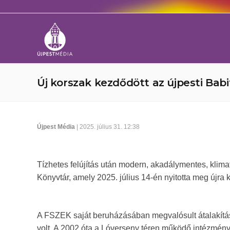
Új korszak kezdődött az újpesti Bab
Újpest Média
| 2025. július 31. 12:38
Tízhetes felújítás után modern, akadálymentes, klimati
Könyvtár, amely 2025. július 14-én nyitotta meg újra k
A FSZEK saját beruházásában megvalósult átalakítás 
volt. A 2002 óta a Lóverseny téren működő intézmény