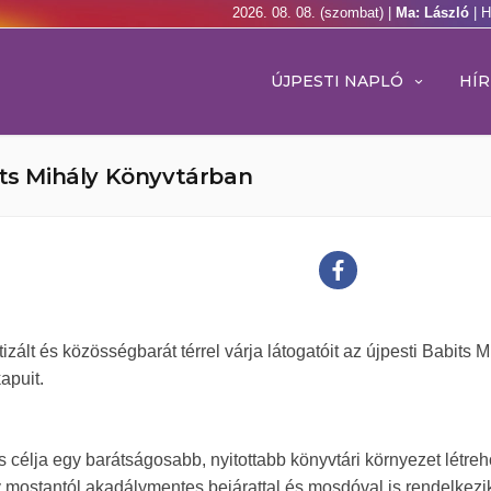
2026. 08. 08. (szombat) |
Ma: László
| 
ÚJPESTI NAPLÓ
HÍR
its Mihály Könyvtárban
zált és közösségbarát térrel várja látogatóit az újpesti Babits M
apuit.
célja egy barátságosabb, nyitottabb könyvtári környezet létre
 mostantól akadálymentes bejárattal és mosdóval is rendelkezi