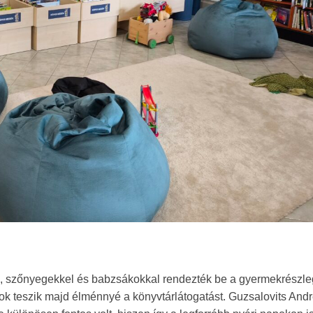
kal, szőnyegekkel és babzsákokkal rendezték be a gyermekrészle
sok teszik majd élménnyé a könyvtárlátogatást. Guzsalovits And