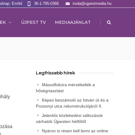
Holnap: Emõd
36-1-785-0366
iroda@ujpestmedia.hu
|
EK
ÚJPEST TV
MEDIAAJÁNLAT
Legfrissebb hírek
Másodfokúra mérsékelték a
hőségriasztást
ihály
Képes beszámoló az István út és a
Pozsonyi utca rekonstrukciójáról X.
Jelentős közlekedési változások
várhatók Újpesten hétfőtől
hozása
Nyáron is résen kell lenni az online
k,