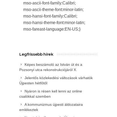
mso-ascii-font-family:Calibri;
mso-ascii-theme-font:minor-latin;
mso-hansi-font-family:Calibri;
mso-hansi-theme-font:minor-latin;
mso-fareast-language:EN-US;}
Legfrissebb hírek
Képes beszámoló az István út és a
Pozsonyi utca rekonstrukciójáról X.
Jelentős közlekedési változások várhatók
Újpesten hétfőtől
Nyáron is résen kell lenni az online
csalókkal szemben
A kommunizmus újpesti áldozataira
emlékeztek