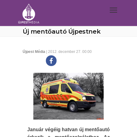
Új mentőautó Újpestnek
Újpest Média
| 2012. december 27. 00:00
Január végéig hatvan új mentőautó