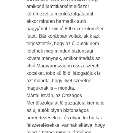
amikor államtitkárként először
körülnézett a mentőszolgálatnál,
akkor minden harmadik autó
nagyjából 1 millió 800 ezer kilométer
futott. Bár korábban voltak, akik azt
terjesztették, hogy az új autók nem
felelnek meg minden biztonsági
követelménynek, amikor átadták az
első Magyarországon összeszerelt
kocsikat, több külföldi látogatójuk is
azt mondta, hogy ilyet szeretne
maguknak is – mondta.
Mártai István, az Országos
Mentőszolgálat főigazgatója kiemelte:
az új autók olyan biztonságos
berendezésekkel és olyan technikai
felszerelésekkel vannak ellátva, hogy
mind a beteg, mind a járműben