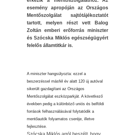
érkezik a mentőszolgálathoz. Az
esemény apropóján az Országos
Mentőszolgálat sajtótájékoztatót
tartott, melyen részt vett Balog
Zoltán emberi erőforrás miniszter
és Szócska Miklós egészségügyért
felelős államtitkár is.
A miniszter hangsúlyozta: ezzel a
beszerzéssel másfél év alatt 120 új autóval
sikerült gazdagítani az Országos
Mentőszolgálat eszközparkját. A következő
években pedig a különböző uniós és belföldi
források felhasználásával folytatódik a
mentőautók folyamatos cseréje, illetve
fejlesztése.
Szócska Miklós arról beszélt, hogy