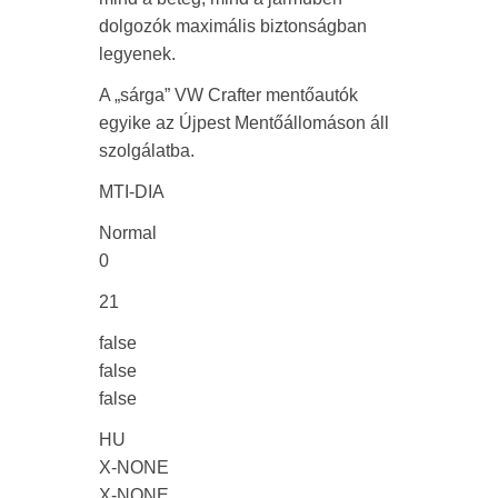
dolgozók maximális biztonságban
legyenek.
A „sárga” VW Crafter mentőautó
k
egyike az Újpest Mentőállomáson áll
szolgálatba.
MTI-DIA
Normal
0
21
false
false
false
HU
X-NONE
X-NONE