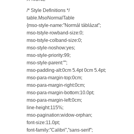
/* Style Definitions */
table.MsoNormalTable
{mso-style-name:”Normál táblázat”;
mso-tstyle-rowband-size:0;
mso-tstyle-colband-size:0;
mso-style-noshow:yes;
mso-style-priority:99;
mso-style-parent:””;
mso-padding-alt:0cm 5.4pt 0cm 5.4pt;
mso-para-margin-top:0cm;
mso-para-margin-right:0cm;
mso-para-margin-bottom:10.0pt;
mso-para-margin-left:0cm;
line-height:115%;
mso-pagination:widow-orphan;
font-size:11.0pt;
font-family:”Calibri”,”sans-serif”;