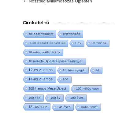
Nosztalgiavillamosozás Újpesten
Címkefelhő
'56-os forradalom
(V)észjelzés
- Rálátás Kiállítás Kiállítás
1 év
10 millió fa
10 millió Fa Alapítvány
10 millió fa Újpest-Káposztásmegyer
12-es villamos
13. havi nyugdíj
14
14-es villamos
100
100 Hangos Mese Újpest
100 milliós keret
100 nap
100 év
100 éves
121-es busz
135 éves
10000 forint