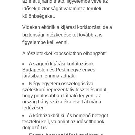
az élet újraindítható, figyelembe véve az
idősek biztonságát valamint a területi
különbségeket.
Vidéken eltörlik a kijárási korlátozást, de a
biztonsági intézkedéseket továbbra is
figyelembe kell venni.
A részletekkel kapcsolatban elhangzott:
A szigorú kijárási korlátozások
Budapesten és Pest megye egyes
járásiban fennmaradnak.
Négy egyetem összefogásával
széleskörű reprezentatív tesztelés indul,
hogy pontosabban látható legyen, az
ország hány százaléka esett át már a
fertőzésen
A kórházakból ki- és bemenő beteget
tesztelni kell, valamint az idősotthonok
dolgozóit is.