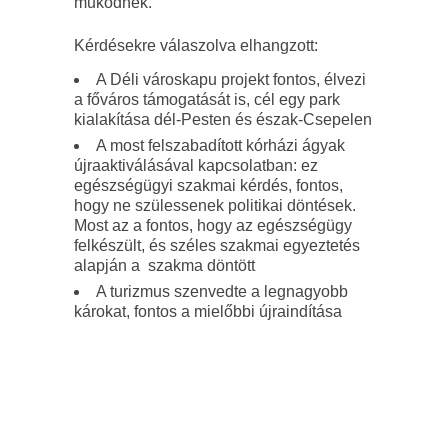
működnek.
Kérdésekre válaszolva elhangzott:
A Déli városkapu projekt fontos, élvezi
a főváros támogatását is, cél egy park
kialakítása dél-Pesten és észak-Csepelen
A most felszabadított kórházi ágyak
újraaktiválásával kapcsolatban: ez
egészségügyi szakmai kérdés, fontos,
hogy ne szülessenek politikai döntések.
Most az a fontos, hogy az egészségügy
felkészült, és széles szakmai egyeztetés
alapján a szakma döntött
A turizmus szenvedte a legnagyobb
károkat, fontos a mielőbbi újraindítása