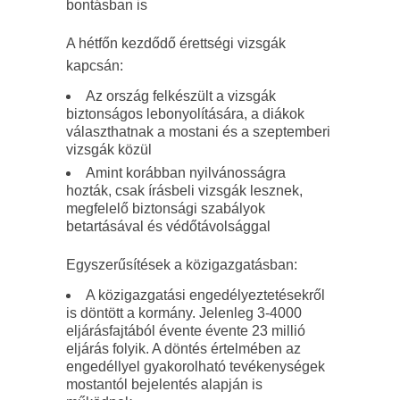
bontásban is
A hétfőn kezdődő érettségi vizsgák
kapcsán:
Az ország felkészült a vizsgák
biztonságos lebonyolítására, a diákok
választhatnak a mostani és a szeptemberi
vizsgák közül
Amint korábban nyilvánosságra
hozták, csak írásbeli vizsgák lesznek,
megfelelő biztonsági szabályok
betartásával és védőtávolsággal
Egyszerűsítések a közigazgatásban:
A közigazgatási engedélyeztetésekről
is döntött a kormány. Jelenleg 3-4000
eljárásfajtából évente évente 23 millió
eljárás folyik. A döntés értelmében az
engedéllyel gyakorolható tevékenységek
mostantól bejelentés alapján is