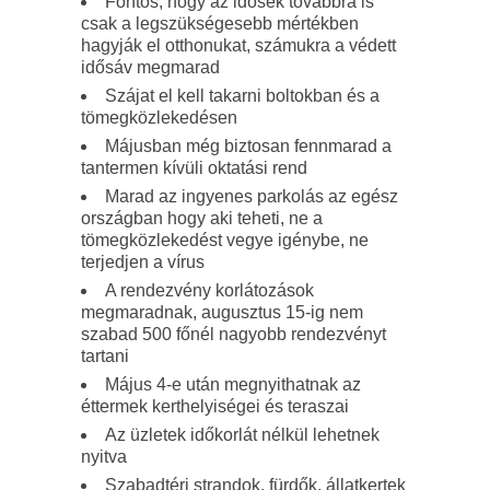
Fontos, hogy az idősek továbbra is
csak a legszükségesebb mértékben
hagyják el otthonukat, számukra a védett
idősáv megmarad
Szájat el kell takarni boltokban és a
tömegközlekedésen
Májusban még biztosan fennmarad a
tantermen kívüli oktatási rend
Marad az ingyenes parkolás az egész
országban hogy aki teheti, ne a
tömegközlekedést vegye igénybe, ne
terjedjen a vírus
A rendezvény korlátozások
megmaradnak, augusztus 15-ig nem
szabad 500 főnél nagyobb rendezvényt
tartani
Május 4-e után megnyithatnak az
éttermek kerthelyiségei és teraszai
Az üzletek időkorlát nélkül lehetnek
nyitva
Szabadtéri strandok, fürdők, állatkertek