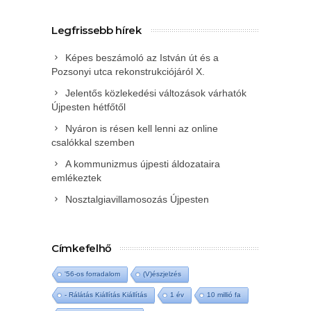
Legfrissebb hírek
Képes beszámoló az István út és a
Pozsonyi utca rekonstrukciójáról X.
Jelentős közlekedési változások várhatók
Újpesten hétfőtől
Nyáron is résen kell lenni az online
csalókkal szemben
A kommunizmus újpesti áldozataira
emlékeztek
Nosztalgiavillamosozás Újpesten
Címkefelhő
'56-os forradalom
(V)észjelzés
- Rálátás Kiállítás Kiállítás
1 év
10 millió fa