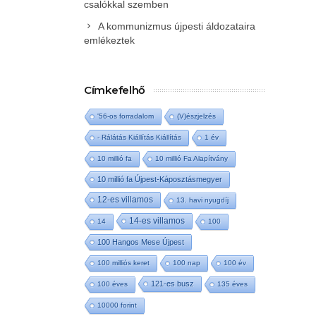
csalókkal szemben
A kommunizmus újpesti áldozataira
emlékeztek
Címkefelhő
'56-os forradalom
(V)észjelzés
- Rálátás Kiállítás Kiállítás
1 év
10 millió fa
10 millió Fa Alapítvány
10 millió fa Újpest-Káposztásmegyer
12-es villamos
13. havi nyugdíj
14-es villamos
14
100
100 Hangos Mese Újpest
100 milliós keret
100 nap
100 év
121-es busz
100 éves
135 éves
10000 forint