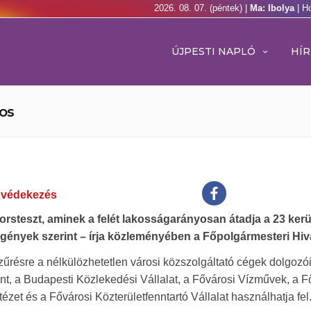
2026. 08. 07. (péntek) |
Ma: Ibolya
| H
ÚJPESTI NAPLÓ
HÍR
os
,
védekezés
rsteszt, aminek a felét lakosságarányosan átadja a 23 kerü
 igények szerint – írja közleményében a Főpolgármesteri Hiva
szűrésre a nélkülözhetetlen városi közszolgáltató cégek dolgozó
t, a Budapesti Közlekedési Vállalat, a Fővárosi Vízművek, a F
zet és a Fővárosi Közterületfenntartó Vállalat használhatja fel