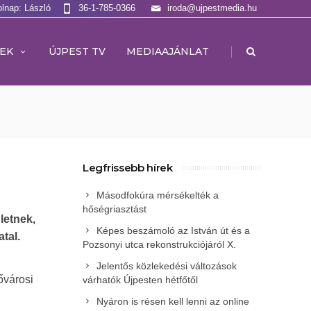
olnap: László
36-1-785-0366
iroda@ujpestmedia.hu
|
EK
ÚJPEST TV
MEDIAAJÁNLAT
Legfrissebb hírek
Másodfokúra mérsékelték a
hőségriasztást
letnek,
Képes beszámoló az István út és a
tal.
Pozsonyi utca rekonstrukciójáról X.
i
Jelentős közlekedési változások
ővárosi
várhatók Újpesten hétfőtől
.
Nyáron is résen kell lenni az online