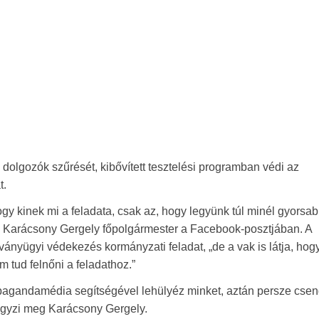
n dolgozók szűrését, kibővített tesztelési programban védi az
t.
gy kinek mi a feladata, csak az, hogy legyünk túl minél gyorsa
írja Karácsony Gergely főpolgármester a Facebook-posztjában. A
ványügyi védekezés kormányzati feladat, „de a vak is látja, hog
 tud felnőni a feladathoz.”
pagandamédia segítségével lehülyéz minket, aztán persze cse
jegyzi meg Karácsony Gergely.