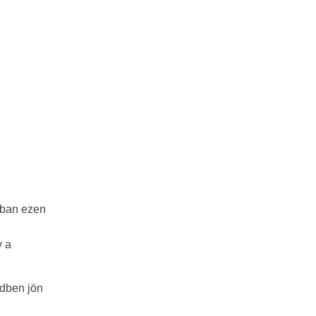
bban ezen
y a
ndben jön