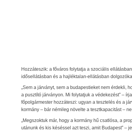
Hozzáteszik: a főváros folytatja a szociális ellátásba
idősellátásban és a hajléktalan-ellátásban dolgozóka
„Sem a járványt, sem a budapestieket nem érdekli, ho
a pusztító járványon. Mi folytatjuk a védekezést” – 
főpolgármester hozzáteszi: ugyan a tesztelés és a jár
kormány – bár némileg növelte a tesztkapacitást – nem
„Megszoktuk már, hogy a kormány hű csatlósa, a pro
utánunk és kis késéssel azt teszi, amit Budapest” – 