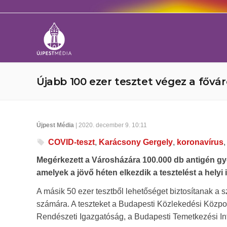
Újabb 100 ezer tesztet végez a fővár
Újpest Média
| 2020. december 9. 10:11
COVID-teszt
,
Karácsony Gergely
,
koronavírus
Megérkezett a Városházára 100.000 db antigén gyo
amelyek a jövő héten elkezdik a tesztelést a helyi
A másik 50 ezer tesztből lehetőséget biztosítanak a 
számára. A teszteket a Budapesti Közlekedési Közpon
Rendészeti Igazgatóság, a Budapesti Temetkezési Inté