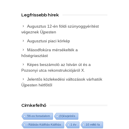
Legfrissebb hírek
Augusztus 12-én földi szúnyoggyérítést
végeznek Újpesten
Augusztusi piaci körkép
Másodfokúra mérsékelték a
hőségriasztást
Képes beszámoló az István út és a
Pozsonyi utca rekonstrukciójáról X.
Jelentős közlekedési változások várhatók
Újpesten hétfőtől
Címkefelhő
'56-os forradalom
(V)észjelzés
- Rálátás Kiállítás Kiállítás
1 év
10 millió fa