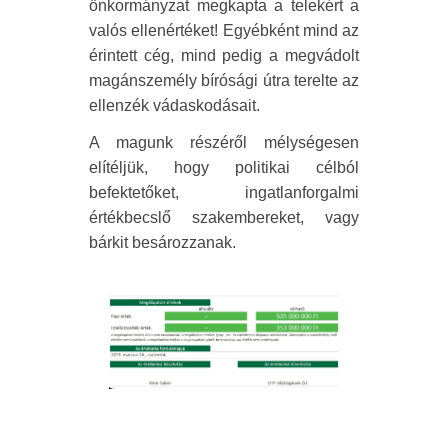
önkormányzat megkapta a telekért a
valós ellenértéket! Egyébként mind az
érintett cég, mind pedig a megvádolt
magánszemély bírósági útra terelte az
ellenzék vádaskodásait.
A magunk részéről mélységesen
elítéljük, hogy politikai célból
befektetőket, ingatlanforgalmi
értékbecslő szakembereket, vagy
bárkit besározzanak.