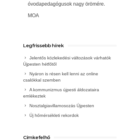
óvodapedagógusok nagy örömére.
MOA
Legfrissebb hírek
Jelentős közlekedési változások várhatók
Újpesten hétfőtől
Nyáron is résen kell lenni az online
csalókkal szemben
A kommunizmus újpesti áldozataira
emlékeztek
Nosztalgiavillamosozás Újpesten
Új hőmérsékleti rekordok
Címkefelhő