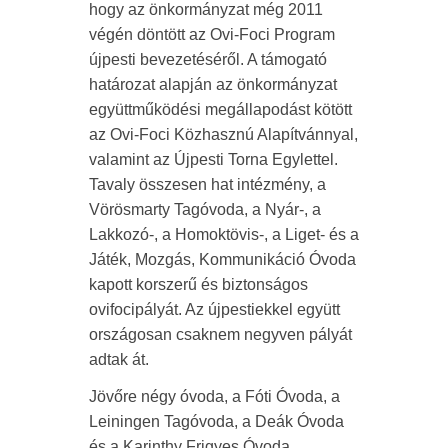
hogy az önkormányzat még 2011
végén döntött az Ovi-Foci Program
újpesti bevezetéséről. A támogató
határozat alapján az önkormányzat
együttműködési megállapodást kötött
az Ovi-Foci Közhasznú Alapítvánnyal,
valamint az Újpesti Torna Egylettel.
Tavaly összesen hat intézmény, a
Vörösmarty Tagóvoda, a Nyár-, a
Lakkozó-, a Homoktövis-, a Liget- és a
Játék, Mozgás, Kommunikáció Óvoda
kapott korszerű és biztonságos
ovifocipályát. Az újpestiekkel együtt
országosan csaknem negyven pályát
adtak át.
Jövőre négy óvoda, a Fóti Óvoda, a
Leiningen Tagóvoda, a Deák Óvoda
és a Karinthy Frigyes Óvoda