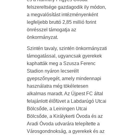
felszereltsége gazdagodik ily módon,
a megvalósítást intézményenként
legfeljebb bruttó 2,85 millió forint
önrésszel támogatja az
önkormányzat.
Szintén tavaly, szintén önkormányzati
támogatással, ugyancsak gyerekek
kaphatták meg a Szusza Ferenc
Stadion nyáron lecserélt
gyepszőnyegét, amely mindennapi
használatra még tökéletesen
alkalmas maradt. Az Újpest FC által
felajánlott élőfüvet a Labdarúgó Utcai
Bölcsőde, a Leiningen Utcai
Bölcsőde, a Királykerti Óvoda és az
Aradi Óvoda udvarára telepítette a
Városgondnokság, a gyerekek és az