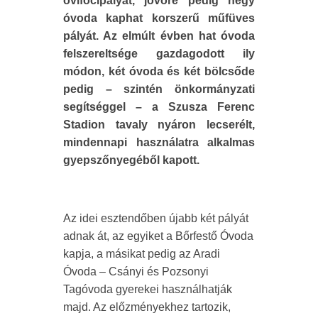
ovifocipályát, jövőre pedig négy
óvoda kaphat korszerű műfüves
pályát. Az elmúlt évben hat óvoda
felszereltsége gazdagodott ily
módon, két óvoda és két bölcsőde
pedig – szintén önkormányzati
segítséggel – a Szusza Ferenc
Stadion tavaly nyáron lecserélt,
mindennapi használatra alkalmas
gyepszőnyegéből kapott.
Az idei esztendőben újabb két pályát
adnak át, az egyiket a Bőrfestő Óvoda
kapja, a másikat pedig az Aradi
Óvoda – Csányi és Pozsonyi
Tagóvoda gyerekei használhatják
majd. Az előzményekhez tartozik,