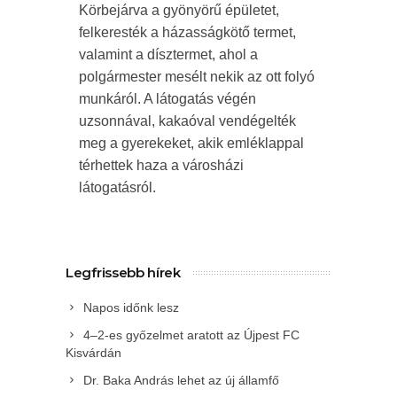
Körbejárva a gyönyörű épületet,
felkeresték a házasságkötő termet,
valamint a dísztermet, ahol a
polgármester mesélt nekik az ott folyó
munkáról. A látogatás végén
uzsonnával, kakaóval vendégelték
meg a gyerekeket, akik emléklappal
térhettek haza a városházi
látogatásról.
Legfrissebb hírek
Napos időnk lesz
4–2-es győzelmet aratott az Újpest FC
Kisvárdán
Dr. Baka András lehet az új államfő