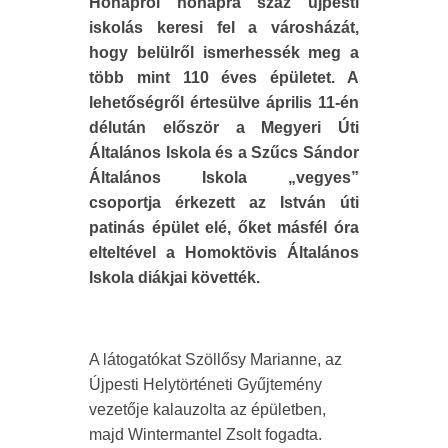
Hónapról hónapra száz újpesti
iskolás keresi fel a városházát,
hogy belülről ismerhessék meg a
több mint 110 éves épületet. A
lehetőségről értesülve április 11-én
délután először a Megyeri Úti
Általános Iskola és a Szűcs Sándor
Általános Iskola „vegyes”
csoportja érkezett az István úti
patinás épület elé, őket másfél óra
elteltével a Homoktövis Általános
Iskola diákjai követték.
A látogatókat Szöllősy Marianne, az
Újpesti Helytörténeti Gyűjtemény
vezetője kalauzolta az épületben,
majd Wintermantel Zsolt fogadta.