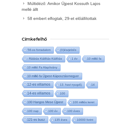
Múltidéző: Amikor Újpest Kossuth Lajos
mellé állt
58 embert elfogtak, 29-et előállítottak
Címkefelhő
'56-os forradalom
(V)észjelzés
- Rálátás Kiállítás Kiállítás
1 év
10 millió fa
10 millió Fa Alapítvány
10 millió fa Újpest-Káposztásmegyer
12-es villamos
13. havi nyugdíj
14
14-es villamos
100
100 Hangos Mese Újpest
100 milliós keret
100 nap
100 év
100 éves
121-es busz
135 éves
10000 forint