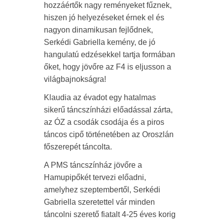
hozzáértők nagy reményeket fűznek,
hiszen jó helyezéseket érnek el és
nagyon dinamikusan fejlődnek,
Serkédi Gabriella kemény, de jó
hangulatú edzésekkel tartja formában
őket, hogy jövőre az F4 is eljusson a
világbajnokságra!
Klaudia az évadot egy hatalmas
sikerű táncszínházi előadással zárta,
az ÓZ a csodák csodája és a piros
táncos cipő történetében az Oroszlán
főszerepét táncolta.
A PMS táncszínház jövőre a
Hamupipőkét tervezi előadni,
amelyhez szeptembertől, Serkédi
Gabriella szeretettel vár minden
táncolni szerető fiatalt 4-25 éves korig