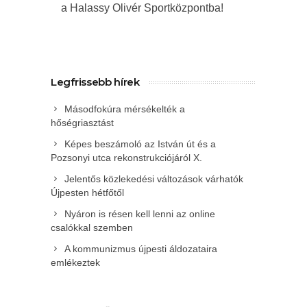
a Halassy Olivér Sportközpontba!
Legfrissebb hírek
Másodfokúra mérsékelték a
hőségriasztást
Képes beszámoló az István út és a
Pozsonyi utca rekonstrukciójáról X.
Jelentős közlekedési változások várhatók
Újpesten hétfőtől
Nyáron is résen kell lenni az online
csalókkal szemben
A kommunizmus újpesti áldozataira
emlékeztek