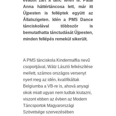
évadot zárt a tánc terén is. Patai
Anna háttértáncosa lett, már itt
Újpesten is felléptek együtt az
Állatszigeten. Idén a PMS Dance
tánciskolával többször is
bemutathatta tánctudását Újpesten,
minden fellépés remekül sikerült.
A PMS tánciskola Kindermaffia nevű
csoportjával, Wátz László felkészítése
mellett, számos országos versenyt
nyert meg az idén, kvalifikáltak
Belgiumba a VB-re is, ahová anyagi
okok miatt ugyan nem tudtak kiutazni,
viszont ebben az évben az Modern
Táncsportok Magyarországi
Szövetsége szervezésében