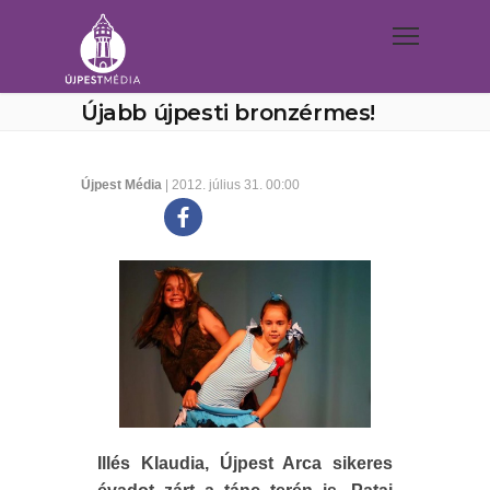
Újabb újpesti bronzérmes!
Újpest Média
| 2012. július 31. 00:00
Illés Klaudia, Újpest Arca sikeres