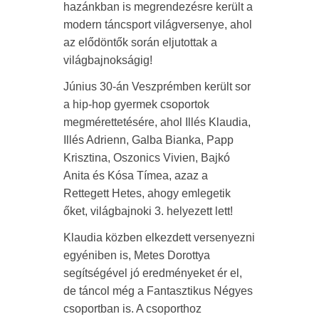
hazánkban is megrendezésre került a
modern táncsport világversenye, ahol
az elődöntők során eljutottak a
világbajnokságig!
Június 30-án Veszprémben került sor
a hip-hop gyermek csoportok
megmérettetésére, ahol Illés Klaudia,
Illés Adrienn, Galba Bianka, Papp
Krisztina, Oszonics Vivien, Bajkó
Anita és Kósa Tímea, azaz a
Rettegett Hetes, ahogy emlegetik
őket, világbajnoki 3. helyezett lett!
Klaudia közben elkezdett versenyezni
egyéniben is, Metes Dorottya
segítségével jó eredményeket ér el,
de táncol még a Fantasztikus Négyes
csoportban is. A csoporthoz