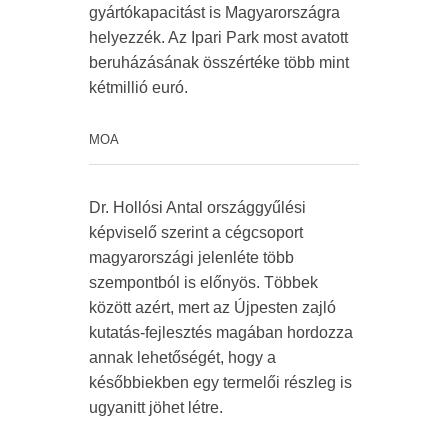
gyártókapacitást is Magyarországra
helyezzék. Az Ipari Park most avatott
beruházásának összértéke több mint
kétmillió euró.
MOA
Dr. Hollósi Antal országgyűlési
képviselő szerint a cégcsoport
magyarországi jelenléte több
szempontból is előnyös. Többek
között azért, mert az Újpesten zajló
kutatás-fejlesztés magában hordozza
annak lehetőségét, hogy a
későbbiekben egy termelői részleg is
ugyanitt jöhet létre.