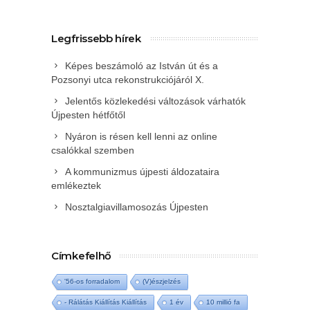
Legfrissebb hírek
Képes beszámoló az István út és a
Pozsonyi utca rekonstrukciójáról X.
Jelentős közlekedési változások várhatók
Újpesten hétfőtől
Nyáron is résen kell lenni az online
csalókkal szemben
A kommunizmus újpesti áldozataira
emlékeztek
Nosztalgiavillamosozás Újpesten
Címkefelhő
'56-os forradalom
(V)észjelzés
- Rálátás Kiállítás Kiállítás
1 év
10 millió fa