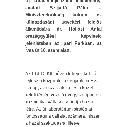
Új kutatás-fejlesztési létesítményt
avatott Szijjártó Péter, a
Miniszterelnökség külügyi és
külgazdasági ügyekért felelős
államtitkára dr. Hollósi Antal
országgyűlési képviselő
jelenlétében az Ipari Parkban, az
Íves út 10. szám alatt.
Az EBEDI Kft. néven létrejött kutató-
fejlesztő központot az egyiptomi Eva
Group, az észak-afrikai és a közel-
keleti térség vezető gyógyszeripari és
kozmetikai vállalatcsoportja hozta
létre. Az új laboratórium stratégiai
fontosságú a vállalat számára, hiszen
a hazai szaktudásra, illetve