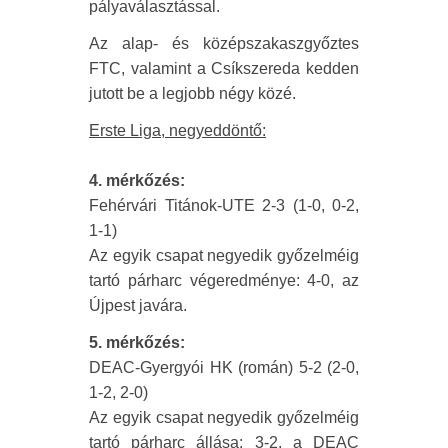
pályaválasztással.
Az alap- és középszakaszgyőztes
FTC, valamint a Csíkszereda kedden
jutott be a legjobb négy közé.
Erste Liga, negyeddöntő:
4. mérkőzés:
Fehérvári Titánok-UTE 2-3 (1-0, 0-2,
1-1)
Az egyik csapat negyedik győzelméig
tartó párharc végeredménye: 4-0, az
Újpest javára.
5. mérkőzés:
DEAC-Gyergyói HK (román) 5-2 (2-0,
1-2, 2-0)
Az egyik csapat negyedik győzelméig
tartó párharc állása: 3-2, a DEAC