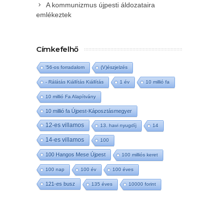
A kommunizmus újpesti áldozataira
emlékeztek
Címkefelhő
'56-os forradalom
(V)észjelzés
- Rálátás Kiállítás Kiállítás
1 év
10 millió fa
10 millió Fa Alapítvány
10 millió fa Újpest-Káposztásmegyer
12-es villamos
13. havi nyugdíj
14
14-es villamos
100
100 Hangos Mese Újpest
100 milliós keret
100 nap
100 év
100 éves
121-es busz
135 éves
10000 forint