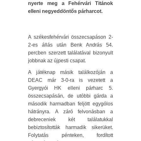
nyerte meg a Fehérvári Titánok
elleni negyeddöntős párharcot.
A székesfehérvári összecsapáson 2-
2-es állás után Benk András 54.
percben szerzett találatával bizonyult
jobbnak az újpesti csapat.
A játéknap másik találkozóján a
DEAC már 3-0-ra is vezetett a
Gyergyói HK elleni párharc 5.
összecsapásán, de utóbbi gárda a
második harmadban feljött egygólos
hátrányra. A záró felvonásban a
debreceniek két találatukkal
bebiztosították harmadik sikerüket.
Folytatás pénteken, fordított