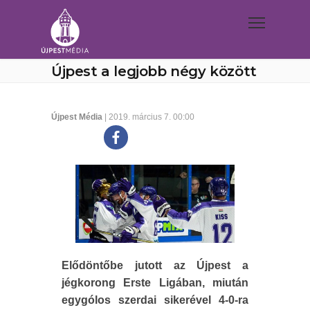
Újpest a legjobb négy között
Újpest Média
| 2019. március 7. 00:00
Elődöntőbe jutott az Újpest a
jégkorong Erste Ligában, miután
egygólos szerdai sikerével 4-0-ra