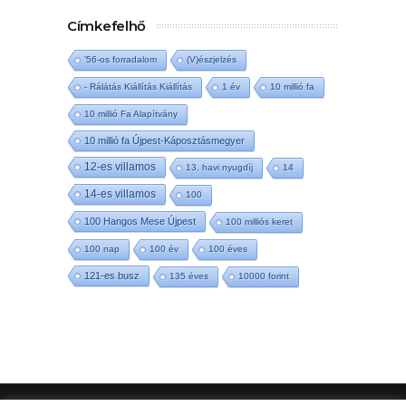
Címkefelhő
'56-os forradalom
(V)észjelzés
- Rálátás Kiállítás Kiállítás
1 év
10 millió fa
10 millió Fa Alapítvány
10 millió fa Újpest-Káposztásmegyer
12-es villamos
13. havi nyugdíj
14
14-es villamos
100
100 Hangos Mese Újpest
100 milliós keret
100 nap
100 év
100 éves
121-es busz
135 éves
10000 forint