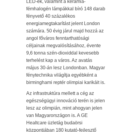
LED-ek, valamint a kerámia-
fémhalogén lámpákkal bíró 148 darab
fényvető 40 százalékos
energiamegtakarítást jelent London
számára. 50 évig járul majd hozzá az
angol főváros fenntarthatósági
céljainak megvalósításához, évente
9,6 tonna szén-dioxiddal kevesebb
terhelést kap a város. Az avatás
május 30-án lesz Londonban. Magyar
fénytechnika világítja egyébként a
birminghami reptér olimpiai karikáit is.
Az infrastruktúra mellett a cég az
egészségügyi innováció terén is jelen
lesz az olimpián, mint ahogyan jelen
van Magyarországon is. A GE
Healtcare üzletág budaörsi
központjában 180 kutató-fejlesztő