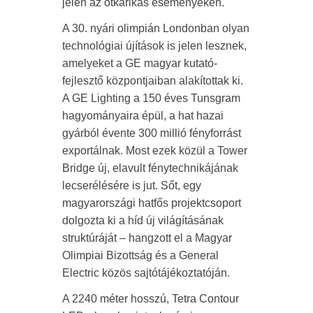
jelen az ötkarikás eseményeken.
A 30. nyári olimpián Londonban olyan
technológiai újítások is jelen lesznek,
amelyeket a GE magyar kutató-
fejlesztő központjaiban alakítottak ki.
A GE Lighting a 150 éves Tunsgram
hagyományaira épül, a hat hazai
gyárból évente 300 millió fényforrást
exportálnak. Most ezek közül a Tower
Bridge új, elavult fénytechnikájának
lecserélésére is jut. Sőt, egy
magyarországi hatfős projektcsoport
dolgozta ki a híd új világításának
struktúráját – hangzott el a Magyar
Olimpiai Bizottság és a General
Electric közös sajtótájékoztatóján.
A 2240 méter hosszú, Tetra Contour