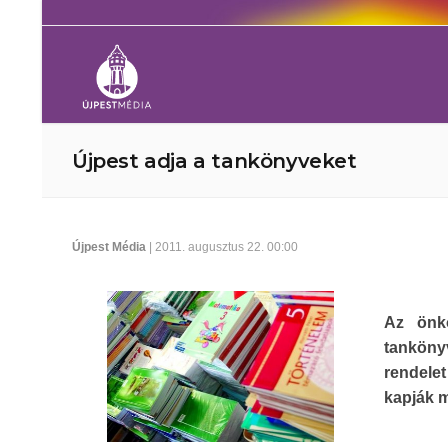
Újpest adja a tankönyveket
Újpest Média
| 2011. augusztus 22. 00:00
Az önko
tanköny
rendelet
kapják m