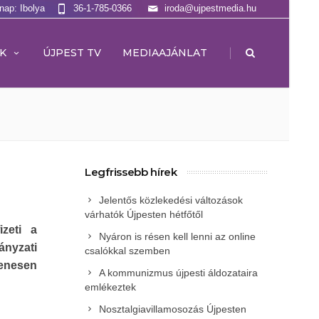
lnap: Ibolya
36-1-785-0366
iroda@ujpestmedia.hu
|
K
ÚJPEST TV
MEDIAAJÁNLAT
Legfrissebb hírek
Jelentős közlekedési változások
várhatók Újpesten hétfőtől
izeti a
Nyáron is résen kell lenni az online
nyzati
csalókkal szemben
yenesen
A kommunizmus újpesti áldozataira
emlékeztek
Nosztalgiavillamosozás Újpesten