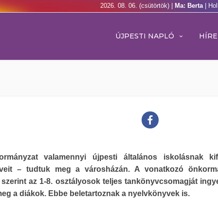
2026. 08. 06. (csütörtök) |
Ma: Berta
| Ho
ÚJPESTI NAPLÓ
HÍRE
rmányzat valamennyi újpesti általános iskolásnak kif
veit – tudtuk meg a városházán. A vonatkozó önkormá
 szerint az 1-8. osztályosok teljes tankönyvcsomagját ing
eg a diákok. Ebbe beletartoznak a nyelvkönyvek is.