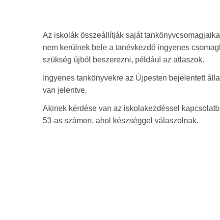
Az iskolák összeállítják saját tankönyvcsomagjai
nem kerülnek bele a tanévkezdő ingyenes csomagba
szükség újból beszerezni, például az atlaszok.
Ingyenes tankönyvekre az Újpesten bejelentett álla
van jelentve.
Akinek kérdése van az iskolakezdéssel kapcsolatba
53-as számon, ahol készséggel válaszolnak.