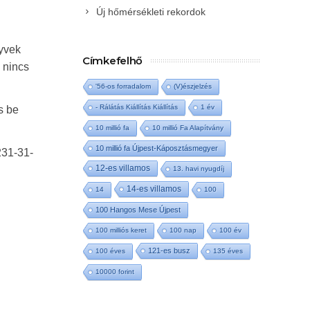
Új hőmérsékleti rekordok
nyvek
Címkefelhő
 nincs
'56-os forradalom
(V)észjelzés
- Rálátás Kiállítás Kiállítás
1 év
s be
10 millió fa
10 millió Fa Alapítvány
10 millió fa Újpest-Káposztásmegyer
231-31-
12-es villamos
13. havi nyugdíj
14-es villamos
14
100
100 Hangos Mese Újpest
100 milliós keret
100 nap
100 év
121-es busz
100 éves
135 éves
10000 forint