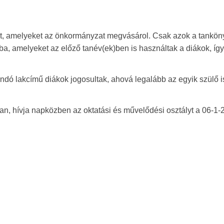
kat, amelyeket az önkormányzat megvásárol. Csak azok a tankö
, amelyeket az előző tanév(ek)ben is használtak a diákok, így
ndó lakcímű diákok jogosultak, ahová legalább az egyik szülő i
n, hívja napközben az oktatási és művelődési osztályt a 06-1-