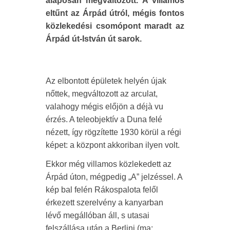
alaposan megváltozott. A villamos
eltűnt az Árpád útról, mégis fontos
közlekedési csomópont maradt az
Árpád út-István út sarok.
Az elbontott épületek helyén újak
nőttek, megváltozott az arculat,
valahogy mégis előjön a déjà vu
érzés. A teleobjektív a Duna felé
nézett, így rögzítette 1930 körül a régi
képet: a központ akkoriban ilyen volt.
Ekkor még villamos közlekedett az
Árpád úton, mégpedig „A” jelzéssel. A
kép bal felén Rákospalota felől
érkezett szerelvény a kanyarban
lévő megállóban áll, s utasai
felszállása után a Berlini (ma: