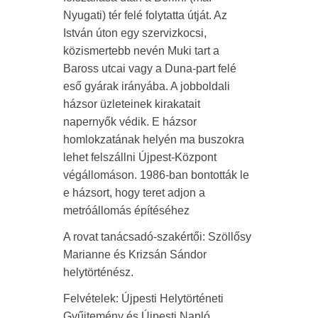
Nyugati) tér felé folytatta útját. Az
István úton egy szervizkocsi,
közismertebb nevén Muki tart a
Baross utcai vagy a Duna-part felé
eső gyárak irányába. A jobboldali
házsor üzleteinek kirakatait
napernyők védik. E házsor
homlokzatának helyén ma buszokra
lehet felszállni Újpest-Központ
végállomáson. 1986-ban bontották le
e házsort, hogy teret adjon a
metróállomás építéséhez
A rovat tanácsadó-szakértői: Szöllősy
Marianne és Krizsán Sándor
helytörténész.
Felvételek: Újpesti Helytörténeti
Gyűjtemény és Újpesti Napló.