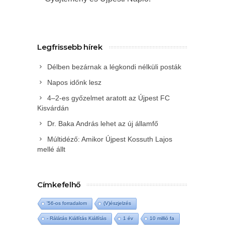
Legfrissebb hírek
Délben bezárnak a légkondi nélküli posták
Napos időnk lesz
4–2-es győzelmet aratott az Újpest FC
Kisvárdán
Dr. Baka András lehet az új államfő
Múltidéző: Amikor Újpest Kossuth Lajos
mellé állt
Címkefelhő
'56-os forradalom
(V)észjelzés
- Rálátás Kiállítás Kiállítás
1 év
10 millió fa