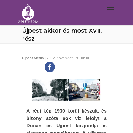
Újpest akkor és most XVII.
rész
Újpest Média
| 2012. november 19. 00:00
A régi kép 1930 körül készült, és
bizony azóta sok víz lefolyt a
Dunán és Újpest központja is