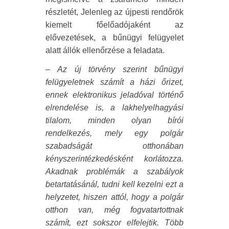
részletét, Jelenleg az újpesti rendőrök
kiemelt főelőadójaként az
elővezetések, a bűnügyi felügyelet
alatt állók ellenőrzése a feladata.
– Az új törvény szerint bűnügyi
felügyeletnek számít a házi őrizet,
ennek elektronikus jeladóval történő
elrendelése is, a lakhelyelhagyási
tilalom, minden olyan bírói
rendelkezés, mely egy polgár
szabadságát otthonában
kényszerintézkedésként korlátozza.
Akadnak problémák a szabályok
betartatásánál, tudni kell kezelni ezt a
helyzetet, hiszen attól, hogy a polgár
otthon van, még fogvatartottnak
számít, ezt sokszor elfelejtik. Több