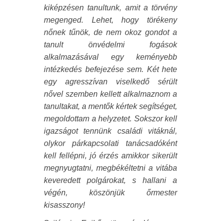
kiképzésen tanultunk, amit a törvény
megenged. Lehet, hogy törékeny
nőnek tűnök, de nem okoz gondot a
tanult önvédelmi fogások
alkalmazásával egy keményebb
intézkedés befejezése sem. Két hete
egy agresszívan viselkedő sérült
nővel szemben kellett alkalmaznom a
tanultakat, a mentők kértek segítséget,
megoldottam a helyzetet. Sokszor kell
igazságot tennünk családi vitáknál,
olykor párkapcsolati tanácsadóként
kell fellépni, jó érzés amikkor sikerült
megnyugtatni, megbékéltetni a vitába
keveredett polgárokat, s hallani a
végén, köszönjük őrmester
kisasszony!