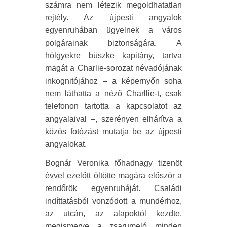
számra nem létezik megoldhatatlan
rejtély. Az újpesti angyalok
egyenruhában ügyelnek a város
polgárainak biztonságára. A
hölgyekre büszke kapitány, tartva
magát a Charlie-sorozat névadójának
inkognitójához – a képernyőn soha
nem láthatta a néző Charllie-t, csak
telefonon tartotta a kapcsolatot az
angyalaival –, szerényen elhárítva a
közös fotózást mutatja be az újpesti
angyalokat.
Bognár Veronika főhadnagy tizenöt
évvel ezelőtt öltötte magára először a
rendőrök egyenruháját. Családi
indíttatásból vonzódott a mundérhoz,
az utcán, az alapoktól kezdte,
megismerve a zsarumeló minden