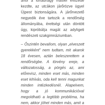
ahol a főhadnagy másfél évtizede
kezdte, az utcákon járőrözve ügyel
Újpest biztonságára. A járőrvezető
negyedik éve tartozik a rendőrség
állományába, érettségi után döntött
úgy, kipróbálja magát az adyligeti
rendészeti szakgimnáziumban.
– Őszintén bevallom, olyan „elveszett
gyerekként” nem tudtam, mit akarok
18 évesen, aztán beleszerettem a
rendőrségbe. A törvény ereje, a
változatosság, a pörgés az, ami
előrevisz, minden eset más, minden
eset kihívás, oda kell tenni magunkat
minden intézkedésnél. Alapelvem,
hogy a jó kommunikációval
megoldható a legtöbb probléma, ha
nem, akkor jöhet minden más, amit a