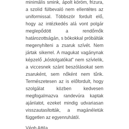
minimális smink, ápolt köröm, frizura,
a szolid fülbevaló nem ellentétes az
uniformissal. Többször fordult elő,
hogy az intézkedés alá vont polgár
meglepődött a rendőrnők
határozottságán, s bókokkal próbálták
megenyhíteni a zsaruk szívét. Nem
jártak sikerrel. A magukat vagánynak
képzelő „kóstolgatókat” nem szívlelik,
a viccesnek szánt beszólásokat sem
zsaruként, sem nőként nem tűrik.
Természetesen az is előfordult, hogy
szolgálat közben kedvesen
megfogalmazva randevúra kaptak
ajánlatot, ezeket mindig udvariasan
visszautasították, a magánéletük
független az egyenruhától.
Végh Attila