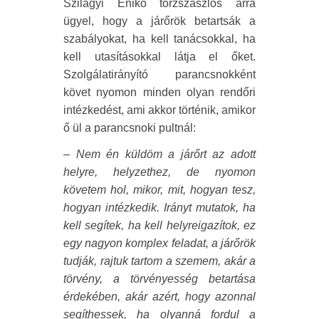
Szilágyi Enikő törzszászlós arra
ügyel, hogy a járőrök betartsák a
szabályokat, ha kell tanácsokkal, ha
kell utasításokkal látja el őket.
Szolgálatirányító parancsnokként
követ nyomon minden olyan rendőri
intézkedést, ami akkor történik, amikor
ő ül a parancsnoki pultnál:
– Nem én küldöm a járőrt az adott
helyre, helyzethez, de nyomon
követem hol, mikor, mit, hogyan tesz,
hogyan intézkedik. Irányt mutatok, ha
kell segítek, ha kell helyreigazítok, ez
egy nagyon komplex feladat, a járőrök
tudják, rajtuk tartom a szemem, akár a
törvény, a törvényesség betartása
érdekében, akár azért, hogy azonnal
segíthessek, ha olyanná fordul a