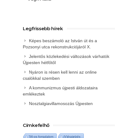
Legfrissebb hírek
Képes beszámoló az István út és a
Pozsonyi utca rekonstrukciójáról X.
Jelentős közlekedési változások várhatók
Újpesten hétfőtől
Nyáron is résen kell lenni az online
csalókkal szemben
A kommunizmus újpesti áldozataira
emlékeztek
Nosztalgiavillamosozás Újpesten
Címkefelhő
'56-os forradalom
(V)észjelzés