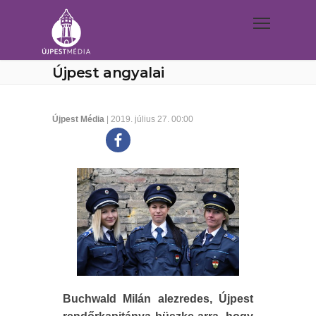
Újpest angyalai
Újpest Média
| 2019. július 27. 00:00
Buchwald Milán alezredes, Újpest