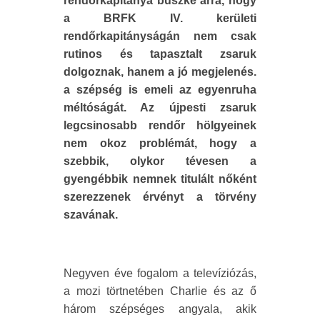
rendőrkapitánya büszke arra, hogy
a BRFK IV. kerületi
rendőrkapitányságán nem csak
rutinos és tapasztalt zsaruk
dolgoznak, hanem a jó megjelenés.
a szépség is emeli az egyenruha
méltóságát. Az újpesti zsaruk
legcsinosabb rendőr hölgyeinek
nem okoz problémát, hogy a
szebbik, olykor tévesen a
gyengébbik nemnek titulált nőként
szerezzenek érvényt a törvény
szavának.
Negyven éve fogalom a televíziózás,
a mozi törtnetében Charlie és az ő
három szépséges angyala, akik