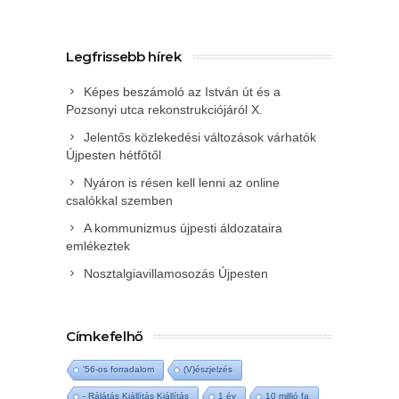
Legfrissebb hírek
Képes beszámoló az István út és a
Pozsonyi utca rekonstrukciójáról X.
Jelentős közlekedési változások várhatók
Újpesten hétfőtől
Nyáron is résen kell lenni az online
csalókkal szemben
A kommunizmus újpesti áldozataira
emlékeztek
Nosztalgiavillamosozás Újpesten
Címkefelhő
'56-os forradalom
(V)észjelzés
- Rálátás Kiállítás Kiállítás
1 év
10 millió fa