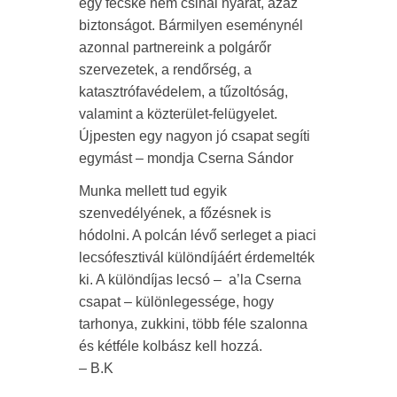
egy fecske nem csinál nyarat, azaz
biztonságot. Bármilyen eseménynél
azonnal partnereink a polgárőr
szervezetek, a rendőrség, a
katasztrófavédelem, a tűzoltóság,
valamint a közterület-felügyelet.
Újpesten egy nagyon jó csapat segíti
egymást – mondja Cserna Sándor
Munka mellett tud egyik
szenvedélyének, a főzésnek is
hódolni. A polcán lévő serleget a piaci
lecsófesztivál különdíjáért érdemelték
ki. A különdíjas lecsó – a’la Cserna
csapat – különlegessége, hogy
tarhonya, zukkini, több féle szalonna
és kétféle kolbász kell hozzá.
– B.K