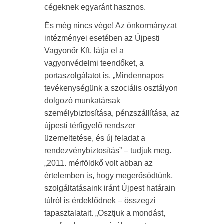
cégeknek egyaránt hasznos.
És még nincs vége! Az önkormányzat
intézményei esetében az Újpesti
Vagyonőr Kft. látja el a
vagyonvédelmi teendőket, a
portaszolgálatot is. „Mindennapos
tevékenységünk a szociális osztályon
dolgozó munkatársak
személybiztosítása, pénzszállítása, az
újpesti térfigyelő rendszer
üzemeltetése, és új feladat a
rendezvénybiztosítás” – tudjuk meg.
„2011. mérföldkő volt abban az
értelemben is, hogy megerősödtünk,
szolgáltatásaink iránt Újpest határain
túlról is érdeklődnek – összegzi
tapasztalatait. „Osztjuk a mondást,