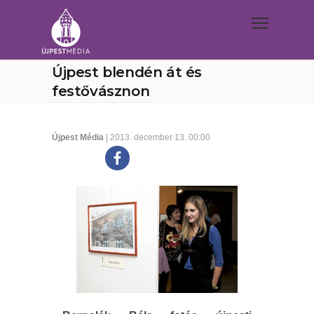
Újpest blendén át és
festővásznon
Újpest Média
| 2013. december 13. 00:00