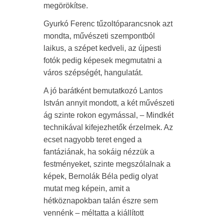
megörökítse.
Gyurkó Ferenc tűzoltóparancsnok azt
mondta, művészeti szempontból
laikus, a szépet kedveli, az újpesti
fotók pedig képesek megmutatni a
város szépségét, hangulatát.
A jó barátként bemutatkozó Lantos
István annyit mondott, a két művészeti
ág szinte rokon egymással, – Mindkét
technikával kifejezhetők érzelmek. Az
ecset nagyobb teret enged a
fantáziának, ha sokáig nézzük a
festményeket, szinte megszólalnak a
képek, Bernolák Béla pedig olyat
mutat meg képein, amit a
hétköznapokban talán észre sem
vennénk – méltatta a kiállított