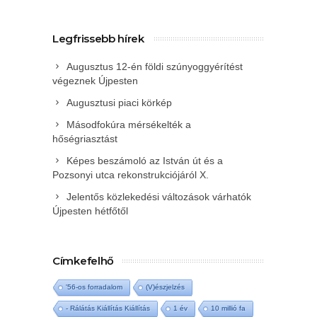
Legfrissebb hírek
Augusztus 12-én földi szúnyoggyérítést
végeznek Újpesten
Augusztusi piaci körkép
Másodfokúra mérsékelték a
hőségriasztást
Képes beszámoló az István út és a
Pozsonyi utca rekonstrukciójáról X.
Jelentős közlekedési változások várhatók
Újpesten hétfőtől
Címkefelhő
'56-os forradalom
(V)észjelzés
- Rálátás Kiállítás Kiállítás
1 év
10 millió fa