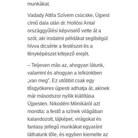
munkákat.
Vadady Attila Szívem csücske, Újpest
című dala után dr. Hollósi Antal
országgyűlési képviselő vette át a
szót, aki irodalmi példákat segítségül
hívva dicsérte a festészet és a
fényképészet kifejező erejét.
– Teljesen más az, ahogyan látunk,
valamint és ahogyan a lelkünkben
„van meg”. Ez utóbbit csak egy
tősgyökeres újpesti adhatja át, akinek
már másodszor nyílik kiállítása
Újpesten. Nikodém Mónikáról azt
mondta: a festő a színek világában
kalandozott, tájképet, virágokat és
fantasy jellegű munkákat egyaránt
láthatunk tőle, és egyben kiemelte az