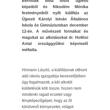
Bernolák Béla fotós újpesti
képeiből és Nikodém Mónika
festményeiből nyílt kiállítás az
Újpesti Károlyi István Általános
Iskola és Gimnáziumban december
12-én. A művészeti formákat és
magukat az alkotásokat dr. Hollósi
Antal országgyűlési képviselő
méltatta.
Hirmann László, a kiállításnak otthont
adó iskola igazgatója bevezetőjében
úgy fogalmazott, a két alkotót
küldetésük köti össze, hiszen nem
mindenki ragad ecsetet vagy
fényképezőgépet, hogy az őt
körülvevő környezetet, világot