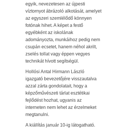
egyik, nevezetesen az újpesti
víztornyot ábrázoló alkotását, amelyet
az egyszeri szemlélődő könnyen
fotónak hihet. A képet a festő
egyébként az iskolának
adományozta, munkáihoz pedig nem
csupán ecsetet, hanem néhol akrilt,
zselés tollat vagy éppen vegyes
technikát hívott segítségül.
Hollósi Antal Hirmann László
igazgató bevezetőjére visszautalva
azzal zárta gondolatait, hogy a
képzőművészeti tárlat esztétikai
fejlődést hozhat, ugyanis az
interneten nem lehet az érzelmeket
megtanulni.
A kiállítás január 10-ig látogatható.