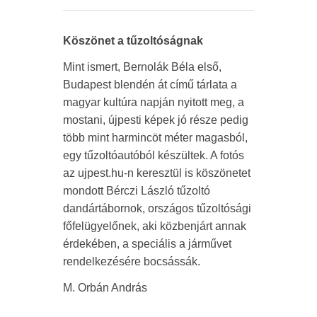
Köszönet a tűzoltóságnak
Mint ismert, Bernolák Béla első,
Budapest blendén át című tárlata a
magyar kultúra napján nyitott meg, a
mostani, újpesti képek jó része pedig
több mint harmincöt méter magasból,
egy tűzoltóautóból készültek. A fotós
az ujpest.hu-n keresztül is köszönetet
mondott Bérczi László tűzoltó
dandártábornok, országos tűzoltósági
főfelügyelőnek, aki közbenjárt annak
érdekében, a speciális a járművet
rendelkezésére bocsássák.
M. Orbán András