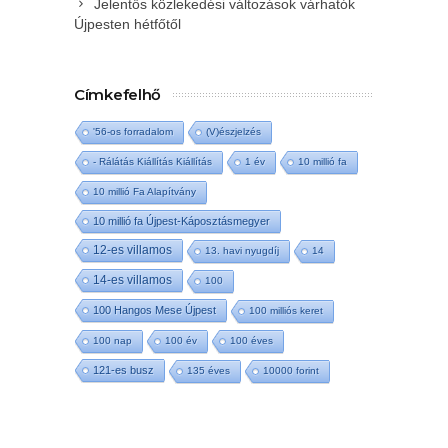
Jelentős közlekedési változások várhatók
Újpesten hétfőtől
Címkefelhő
'56-os forradalom
(V)észjelzés
- Rálátás Kiállítás Kiállítás
1 év
10 millió fa
10 millió Fa Alapítvány
10 millió fa Újpest-Káposztásmegyer
12-es villamos
13. havi nyugdíj
14
14-es villamos
100
100 Hangos Mese Újpest
100 milliós keret
100 nap
100 év
100 éves
121-es busz
135 éves
10000 forint