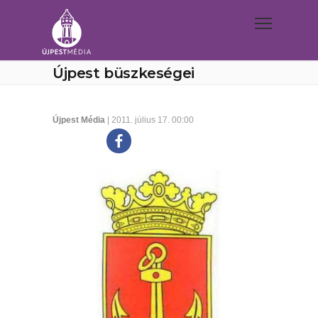
Újpest büszkeségei
Újpest Média
| 2011. július 17. 00:00