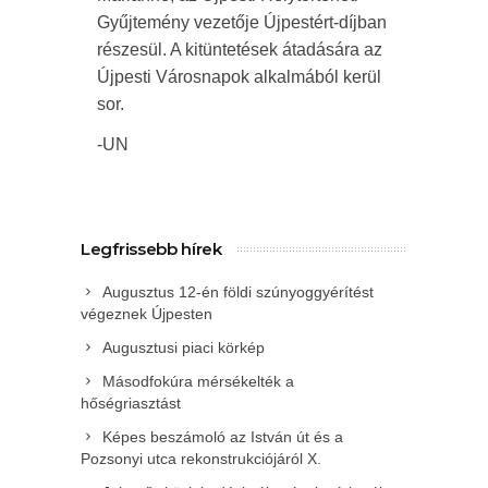
Gyűjtemény vezetője Újpestért-díjban
részesül. A kitüntetések átadására az
Újpesti Városnapok alkalmából kerül
sor.
-UN
Legfrissebb hírek
Augusztus 12-én földi szúnyoggyérítést
végeznek Újpesten
Augusztusi piaci körkép
Másodfokúra mérsékelték a
hőségriasztást
Képes beszámoló az István út és a
Pozsonyi utca rekonstrukciójáról X.