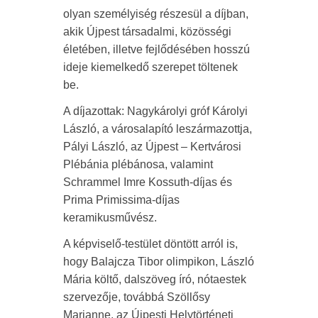
olyan személyiség részesül a díjban,
akik Újpest társadalmi, közösségi
életében, illetve fejlődésében hosszú
ideje kiemelkedő szerepet töltenek
be.
A díjazottak: Nagykárolyi gróf Károlyi
László, a városalapító leszármazottja,
Pályi László, az Újpest – Kertvárosi
Plébánia plébánosa, valamint
Schrammel Imre Kossuth-díjas és
Prima Primissima-díjas
keramikusművész.
A képviselő-testület döntött arról is,
hogy Balajcza Tibor olimpikon, László
Mária költő, dalszöveg író, nótaestek
szervezője, továbbá Szöllősy
Marianne, az Újpesti Helytörténeti