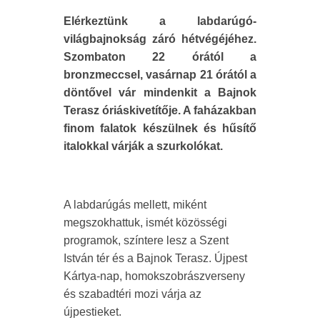
Elérkeztünk a labdarúgó-
világbajnokság záró hétvégéjéhez.
Szombaton 22 órától a
bronzmeccsel, vasárnap 21 órától a
döntővel vár mindenkit a Bajnok
Terasz óriáskivetítője. A faházakban
finom falatok készülnek és hűsítő
italokkal várják a szurkolókat.
A labdarúgás mellett, miként
megszokhattuk, ismét közösségi
programok, színtere lesz a Szent
István tér és a Bajnok Terasz. Újpest
Kártya-nap, homokszobrászverseny
és szabadtéri mozi várja az
újpestieket.