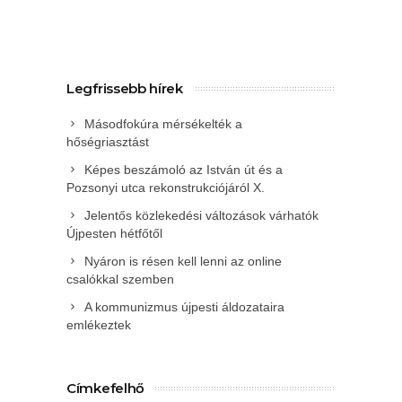
Legfrissebb hírek
Másodfokúra mérsékelték a
hőségriasztást
Képes beszámoló az István út és a
Pozsonyi utca rekonstrukciójáról X.
Jelentős közlekedési változások várhatók
Újpesten hétfőtől
Nyáron is résen kell lenni az online
csalókkal szemben
A kommunizmus újpesti áldozataira
emlékeztek
Címkefelhő