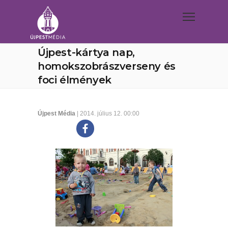
Újpest-kártya nap,
homokszobrászverseny és
foci élmények
Újpest Média
| 2014. július 12. 00:00