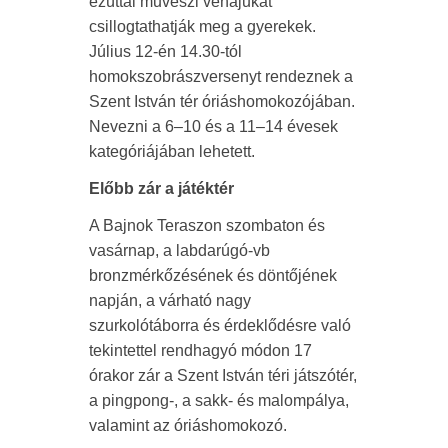
ezúttal művészi vénájukat
csillogtathatják meg a gyerekek.
Július 12-én 14.30-tól
homokszobrászversenyt rendeznek a
Szent István tér óriáshomokozójában.
Nevezni a 6–10 és a 11–14 évesek
kategóriájában lehetett.
Előbb zár a játéktér
A Bajnok Teraszon szombaton és
vasárnap, a labdarúgó-vb
bronzmérkőzésének és döntőjének
napján, a várható nagy
szurkolótáborra és érdeklődésre való
tekintettel rendhagyó módon 17
órakor zár a Szent István téri játszótér,
a pingpong-, a sakk- és malompálya,
valamint az óriáshomokozó.