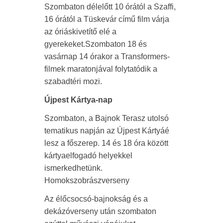
Szombaton délelőtt 10 órától a Szaffi,
16 órától a Tüskevár című film várja
az óriáskivetítő elé a
gyerekeket.Szombaton 18 és
vasárnap 14 órakor a Transformers-
filmek maratonjával folytatódik a
szabadtéri mozi.
Újpest Kártya-nap
Szombaton, a Bajnok Terasz utolsó
tematikus napján az Újpest Kártyáé
lesz a főszerep. 14 és 18 óra között
kártyaelfogadó helyekkel
ismerkedhetünk.
Homokszobrászverseny
Az élőcsocsó-bajnokság és a
dekázóverseny után szombaton