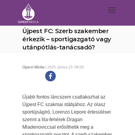
Újpest FC: Szerb szakember
érkezik – sportigazgató vagy
utánpótlás-tanácsadó?
Újpest Média
| 2025. június 23. 08:00
Újabb fontos láncszem csatlakozhat az
Újpest FC szakmai stábjához. Az olasz
sportújságíró, Lorenzo Lepore értesülései
szerint a lila-fehérek Dragan
Mladenoviccsal erősíthetik meg a
sportigazgatói posztot. A szerb szakember