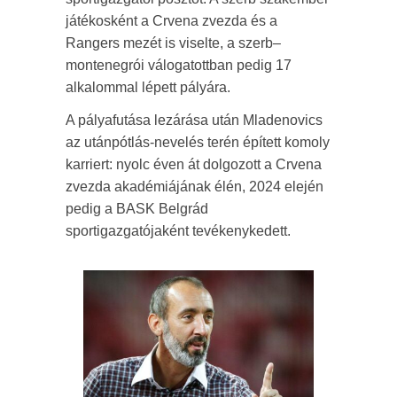
játékosként a Crvena zvezda és a
Rangers mezét is viselte, a szerb–
montenegrói válogatottban pedig 17
alkalommal lépett pályára.
A pályafutása lezárása után Mladenovics
az utánpótlás-nevelés terén épített komoly
karriert: nyolc éven át dolgozott a Crvena
zvezda akadémiájának élén, 2024 elején
pedig a BASK Belgrád
sportigazgatójaként tevékenykedett.