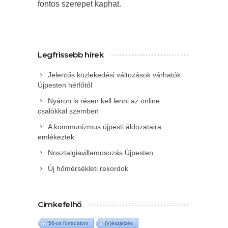
fontos szerepet kaphat.
Legfrissebb hírek
Jelentős közlekedési változások várhatók
Újpesten hétfőtől
Nyáron is résen kell lenni az online
csalókkal szemben
A kommunizmus újpesti áldozataira
emlékeztek
Nosztalgiavillamosozás Újpesten
Új hőmérsékleti rekordok
Címkefelhő
'56-os forradalom
(V)észjelzés