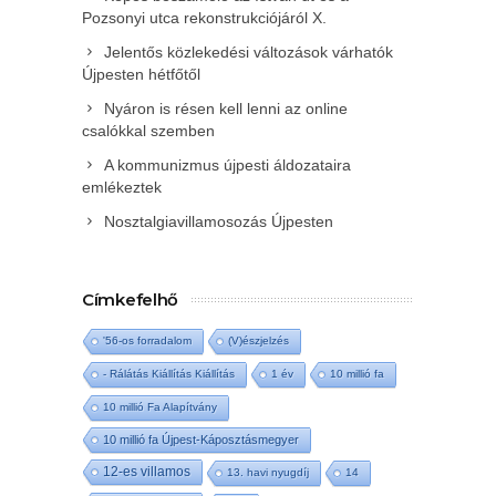
Pozsonyi utca rekonstrukciójáról X.
Jelentős közlekedési változások várhatók
Újpesten hétfőtől
Nyáron is résen kell lenni az online
csalókkal szemben
A kommunizmus újpesti áldozataira
emlékeztek
Nosztalgiavillamosozás Újpesten
Címkefelhő
'56-os forradalom
(V)észjelzés
- Rálátás Kiállítás Kiállítás
1 év
10 millió fa
10 millió Fa Alapítvány
10 millió fa Újpest-Káposztásmegyer
12-es villamos
13. havi nyugdíj
14