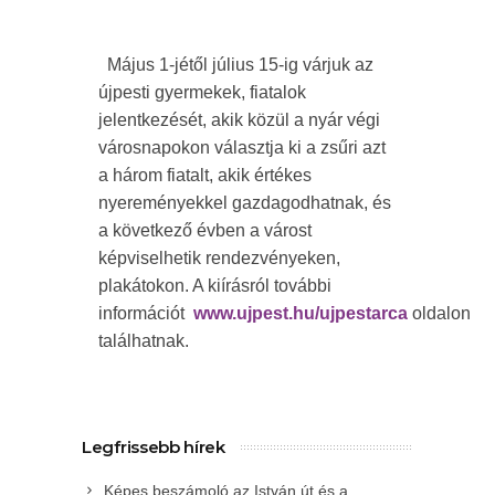
Május 1-jétől július 15-ig várjuk az
újpesti gyermekek, fiatalok
jelentkezését, akik közül a nyár végi
városnapokon választja ki a zsűri azt
a három fiatalt, akik értékes
nyereményekkel gazdagodhatnak, és
a következő évben a várost
képviselhetik rendezvényeken,
plakátokon. A kiírásról további
információt
www.ujpest.hu/ujpestarca
oldalon
találhatnak.
Legfrissebb hírek
Képes beszámoló az István út és a