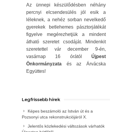
Az ünnepi készülődésben néhány
percnyi elcsendesülés jól esik a
léleknek, a nehéz sorban nevelkedő
gyerekek betlehemes pásztorjátékát
figyelve megérezhetjük a mindent
átható szeretet csodáját. Mindenkit
szeretettel vár december 9-én,
vasárnap 16 órától
Újpest
Önkormányzata
és az Árvácska
Együttes!
Legfrissebb hírek
Képes beszámoló az István út és a
Pozsonyi utca rekonstrukciójáról X.
Jelentős közlekedési változások várhatók