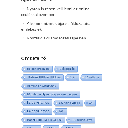
Újpesten hétfőtől
Nyáron is résen kell lenni az online
csalókkal szemben
A kommunizmus újpesti áldozataira
emlékeztek
Nosztalgiavillamosozás Újpesten
Címkefelhő
'56-os forradalom
(V)észjelzés
- Rálátás Kiállítás Kiállítás
1 év
10 millió fa
10 millió Fa Alapítvány
10 millió fa Újpest-Káposztásmegyer
12-es villamos
13. havi nyugdíj
14
14-es villamos
100
100 Hangos Mese Újpest
100 milliós keret