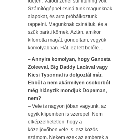
idején. Valódi zenei sufnituning volt.
Számítógéppel csináltunk magunknak
alapokat, és arra próbálkoztunk
rappelni. Magunknak csináltuk, és a
szűk baráti körnek. Aztán, amikor
kiforrotta magát, gondoltam, vegyük
komolyabban. Hát, ez lett belőle…
– Annyira komolyan, hogy Ganxsta
Zoleeval, Big Daddy Lacával vagy
Kicsi Tysonnal is dolgoztál már.
Ebből a nem akármilyen csokorból
még hiányzik mondjuk Dopeman,
nem?
– Vele is nagyon jóban vagyunk, az
egyik klipemben is szerepel. Nem
elképzelhetetlen, hogy a
közeljövőben vele is lesz közös
számom. Nekem ezek az emberek a