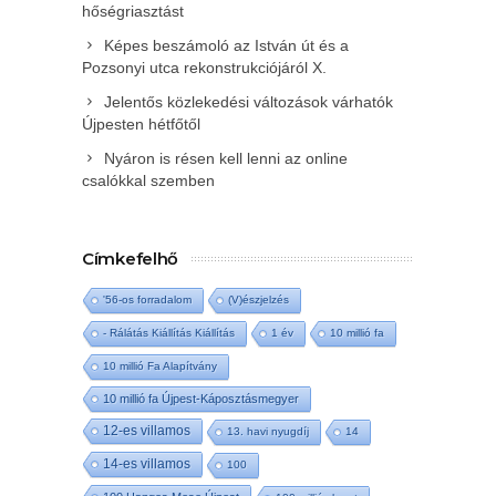
hőségriasztást
Képes beszámoló az István út és a
Pozsonyi utca rekonstrukciójáról X.
Jelentős közlekedési változások várhatók
Újpesten hétfőtől
Nyáron is résen kell lenni az online
csalókkal szemben
Címkefelhő
'56-os forradalom
(V)észjelzés
- Rálátás Kiállítás Kiállítás
1 év
10 millió fa
10 millió Fa Alapítvány
10 millió fa Újpest-Káposztásmegyer
12-es villamos
13. havi nyugdíj
14
14-es villamos
100