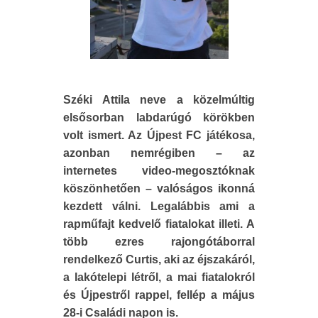
Széki Attila neve a közelmúltig
elsősorban labdarúgó körökben
volt ismert. Az Újpest FC játékosa,
azonban nemrégiben – az
internetes video-megosztóknak
köszönhetően – valóságos ikonná
kezdett válni. Legalábbis ami a
rapműfajt kedvelő fiatalokat illeti. A
több ezres rajongótáborral
rendelkező Curtis, aki az éjszakáról,
a lakótelepi létről, a mai fiatalokról
és Újpestről rappel, fellép a május
28-i Családi napon is.