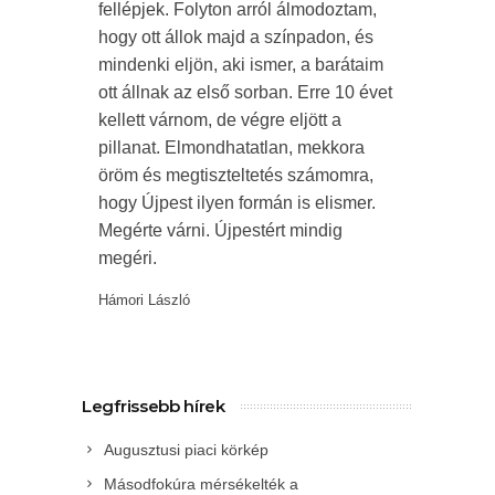
fellépjek. Folyton arról álmodoztam,
hogy ott állok majd a színpadon, és
mindenki eljön, aki ismer, a barátaim
ott állnak az első sorban. Erre 10 évet
kellett várnom, de végre eljött a
pillanat. Elmondhatatlan, mekkora
öröm és megtiszteltetés számomra,
hogy Újpest ilyen formán is elismer.
Megérte várni. Újpestért mindig
megéri.
Hámori László
Legfrissebb hírek
Augusztusi piaci körkép
Másodfokúra mérsékelték a