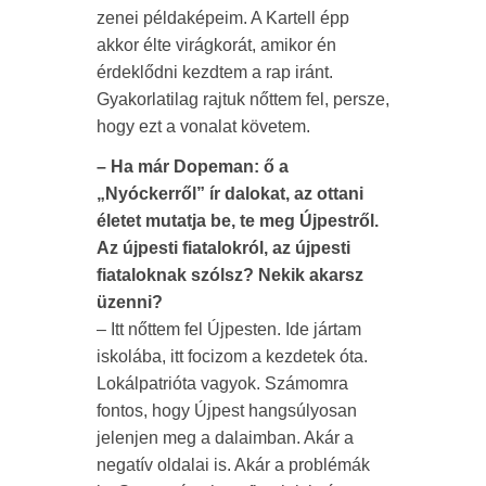
zenei példaképeim. A Kartell épp
akkor élte virágkorát, amikor én
érdeklődni kezdtem a rap iránt.
Gyakorlatilag rajtuk nőttem fel, persze,
hogy ezt a vonalat követem.
– Ha már Dopeman: ő a
„Nyóckerről” ír dalokat, az ottani
életet mutatja be, te meg Újpestről.
Az újpesti fiatalokról, az újpesti
fiataloknak szólsz? Nekik akarsz
üzenni?
– Itt nőttem fel Újpesten. Ide jártam
iskolába, itt focizom a kezdetek óta.
Lokálpatrióta vagyok. Számomra
fontos, hogy Újpest hangsúlyosan
jelenjen meg a dalaimban. Akár a
negatív oldalai is. Akár a problémák