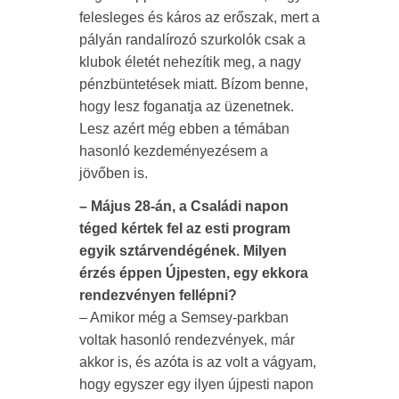
felesleges és káros az erőszak, mert a
pályán randalírozó szurkolók csak a
klubok életét nehezítik meg, a nagy
pénzbüntetések miatt. Bízom benne,
hogy lesz foganatja az üzenetnek.
Lesz azért még ebben a témában
hasonló kezdeményezésem a
jövőben is.
– Május 28-án, a Családi napon
téged kértek fel az esti program
egyik sztárvendégének. Milyen
érzés éppen Újpesten, egy ekkora
rendezvényen fellépni?
– Amikor még a Semsey-parkban
voltak hasonló rendezvények, már
akkor is, és azóta is az volt a vágyam,
hogy egyszer egy ilyen újpesti napon