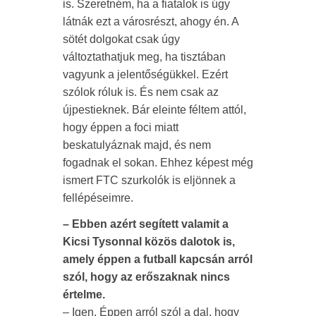
is. Szeretném, ha a fiatalok is úgy
látnák ezt a városrészt, ahogy én. A
sötét dolgokat csak úgy
változtathatjuk meg, ha tisztában
vagyunk a jelentőségükkel. Ezért
szólok róluk is. És nem csak az
újpestieknek. Bár eleinte féltem attól,
hogy éppen a foci miatt
beskatulyáznak majd, és nem
fogadnak el sokan. Ehhez képest még
ismert FTC szurkolók is eljönnek a
fellépéseimre.
– Ebben azért segített valamit a
Kicsi Tysonnal közös dalotok is,
amely éppen a futball kapcsán arról
szól, hogy az erőszaknak nincs
értelme.
– Igen. Éppen arról szól a dal, hogy