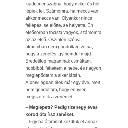
kiadó megszabná, hogy mikor és hol
lépjek fel. Számomra, ha meccs van,
akkor meccs van. Olyankor nincs
fellépés, se előtte, se helyette. Én
elsősorban focista vagyok, számomra
az az első. Őszintén szólva,
álmomban nem gondoltam volna,
hogy a zenélés így beindul majd.
Eredetileg magamnak csináltam,
hobbiból, feltettem a netre, és nagyon
meglepődtem a siker láttán.
Álomvilágban élek már egy éve, mert
nem gondoltam, hogy ennyien
megszeretik a zenémet.
– Meglepett? Pedig tizenegy éves
korod óta írsz zenéket.
– Egy barátommal kezdtük el annak