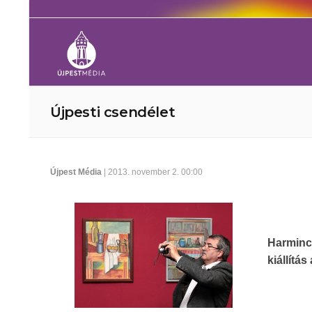
Újpesti csendélet
Újpest Média
| 2013. november 2. 00:00
Harminc
kiállítá