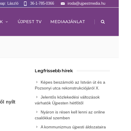
nap: László
36-1-785-0366
iroda@ujpestmedia.hu
|
K
ÚJPEST TV
MEDIAAJÁNLAT
Legfrissebb hírek
Képes beszámoló az István út és a
Pozsonyi utca rekonstrukciójáról X.
Jelentős közlekedési változások
l nyílt
várhatók Újpesten hétfőtől
Nyáron is résen kell lenni az online
csalókkal szemben
A kommunizmus újpesti áldozataira