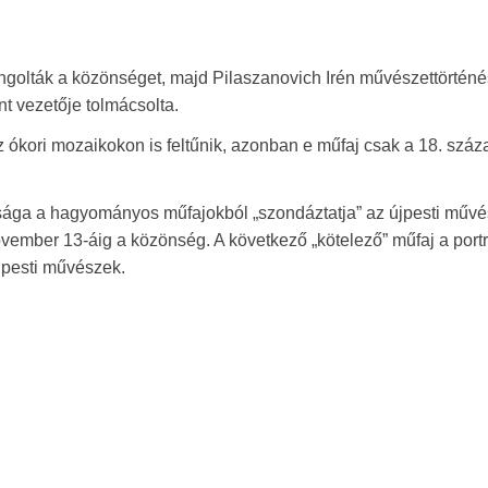
ngolták a közönséget, majd Pilaszanovich Irén művészettörtén
nt vezetője tolmácsolta.
 ókori mozaikokon is feltűnik, azonban e műfaj csak a 18. száz
asága a hagyományos műfajokból „szondáztatja” az újpesti művé
vember 13-áig a közönség. A következő „kötelező” műfaj a portr
újpesti művészek.