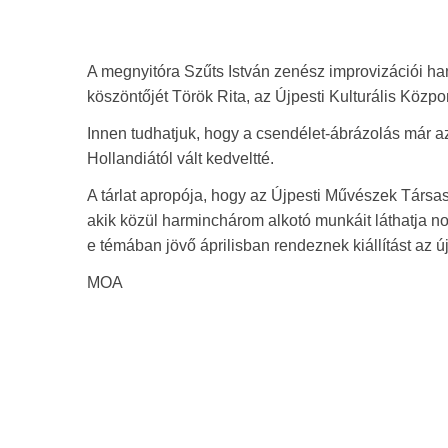
A megnyitóra Szűts István zenész improvizációi ha
köszöntőjét Török Rita, az Újpesti Kulturális Közpo
Innen tudhatjuk, hogy a csendélet-ábrázolás már az
Hollandiától vált kedveltté.
A tárlat apropója, hogy az Újpesti Művészek Társ
akik közül harminchárom alkotó munkáit láthatja no
e témában jövő áprilisban rendeznek kiállítást az 
MOA