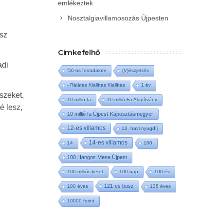
emlékeztek
Nosztalgiavillamosozás Újpesten
ész
Címkefelhő
adi
'56-os forradalom
(V)észjelzés
- Rálátás Kiállítás Kiállítás
1 év
szeket,
10 millió fa
10 millió Fa Alapítvány
é lesz,
10 millió fa Újpest-Káposztásmegyer
12-es villamos
13. havi nyugdíj
14-es villamos
14
100
100 Hangos Mese Újpest
100 milliós keret
100 nap
100 év
121-es busz
100 éves
135 éves
10000 forint