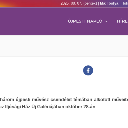
2026. 08. 07. (péntek) |
Ma: Ibolya
| Hol
ÚJPESTI NAPLÓ
HÍRE
három újpesti művész csendélet témában alkotott műveibő
s az Ifjúsági Ház Új Galériájában október 28-án.