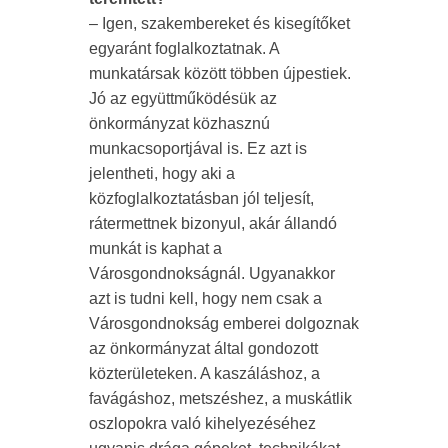
– Igen, szakembereket és kisegítőket
egyaránt foglalkoztatnak. A
munkatársak között többen újpestiek.
Jó az együttműködésük az
önkormányzat közhasznú
munkacsoportjával is. Ez azt is
jelentheti, hogy aki a
közfoglalkoztatásban jól teljesít,
rátermettnek bizonyul, akár állandó
munkát is kaphat a
Városgondnokságnál. Ugyanakkor
azt is tudni kell, hogy nem csak a
Városgondnokság emberei dolgoznak
az önkormányzat által gondozott
közterületeken. A kaszáláshoz, a
favágáshoz, metszéshez, a muskátlik
oszlopokra való kihelyezéséhez