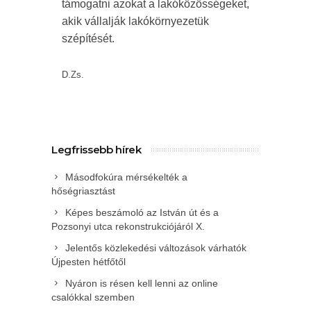
támogatni azokat a lakóközösségeket,
akik vállalják lakókörnyezetük
szépítését.
D.Zs.
Legfrissebb hírek
Másodfokúra mérsékelték a
hőségriasztást
Képes beszámoló az István út és a
Pozsonyi utca rekonstrukciójáról X.
Jelentős közlekedési változások várhatók
Újpesten hétfőtől
Nyáron is résen kell lenni az online
csalókkal szemben