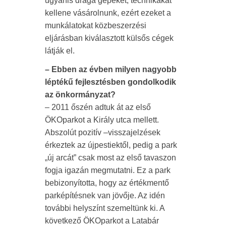
ugyanis drága gépeket, technikákat
kellene vásárolnunk, ezért ezeket a
munkálatokat közbeszerzési
eljárásban kiválasztott külsős cégek
látják el.
– Ebben az évben milyen nagyobb
léptékű fejlesztésben gondolkodik
az önkormányzat?
– 2011 őszén adtuk át az első
ÖKOparkot a Király utca mellett.
Abszolút pozitív –visszajelzések
érkeztek az újpestiektől, pedig a park
„új arcát” csak most az első tavaszon
fogja igazán megmutatni. Ez a park
bebizonyította, hogy az értékmentő
parképítésnek van jövője. Az idén
további helyszínt szemeltünk ki. A
következő ÖKOparkot a Latabár