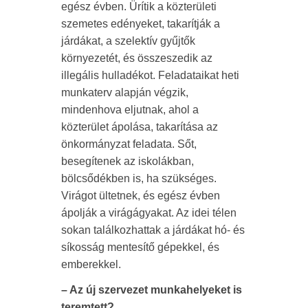
egész évben. Ürítik a közterületi
szemetes edényeket, takarítják a
járdákat, a szelektív gyűjtők
környezetét, és összeszedik az
illegális hulladékot. Feladataikat heti
munkaterv alapján végzik,
mindenhova eljutnak, ahol a
közterület ápolása, takarítása az
önkormányzat feladata. Sőt,
besegítenek az iskolákban,
bölcsődékben is, ha szükséges.
Virágot ültetnek, és egész évben
ápolják a virágágyakat. Az idei télen
sokan találkozhattak a járdákat hó- és
síkosság mentesítő gépekkel, és
emberekkel.
– Az új szervezet munkahelyeket is
teremtett?