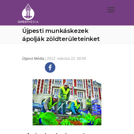
Újpesti munkáskezek
ápolják zöldterületeinket
Újpest Média
| 2012. március 22. 00:00