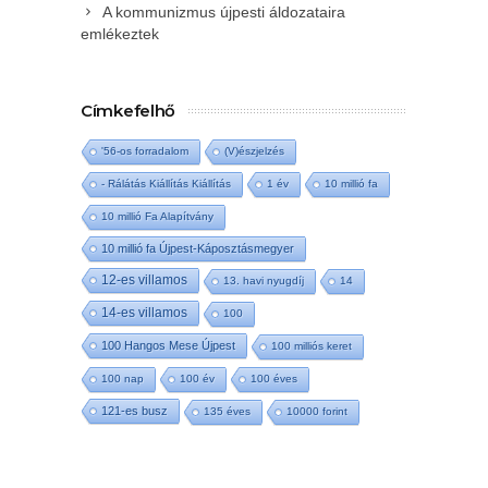
A kommunizmus újpesti áldozataira
emlékeztek
Címkefelhő
'56-os forradalom
(V)észjelzés
- Rálátás Kiállítás Kiállítás
1 év
10 millió fa
10 millió Fa Alapítvány
10 millió fa Újpest-Káposztásmegyer
12-es villamos
13. havi nyugdíj
14
14-es villamos
100
100 Hangos Mese Újpest
100 milliós keret
100 nap
100 év
100 éves
121-es busz
135 éves
10000 forint