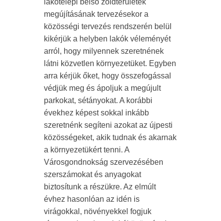
lakótelepi belső zöldterületek
megújításának tervezésekor a
közösségi tervezés rendszerén belül
kikérjük a helyben lakók véleményét
arról, hogy milyennek szeretnének
látni közvetlen környezetüket. Egyben
arra kérjük őket, hogy összefogással
védjük meg és ápoljuk a megújult
parkokat, sétányokat. A korábbi
évekhez képest sokkal inkább
szeretnénk segíteni azokat az újpesti
közösségeket, akik tudnak és akarnak
a környezetükért tenni. A
Városgondnokság szervezésében
szerszámokat és anyagokat
biztosítunk a részükre. Az elmúlt
évhez hasonlóan az idén is
virágokkal, növényekkel fogjuk