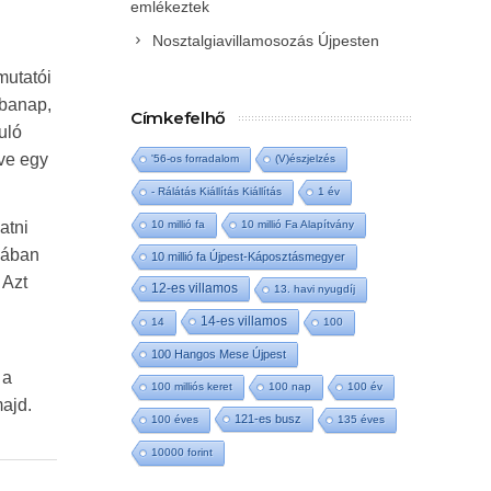
emlékeztek
Nosztalgiavillamosozás Újpesten
mutatói
ibanap,
Címkefelhő
uló
ve egy
'56-os forradalom
(V)észjelzés
- Rálátás Kiállítás Kiállítás
1 év
10 millió fa
10 millió Fa Alapítvány
atni
jában
10 millió fa Újpest-Káposztásmegyer
 Azt
12-es villamos
13. havi nyugdíj
14-es villamos
14
100
100 Hangos Mese Újpest
 a
100 milliós keret
100 nap
100 év
ajd.
121-es busz
100 éves
135 éves
10000 forint