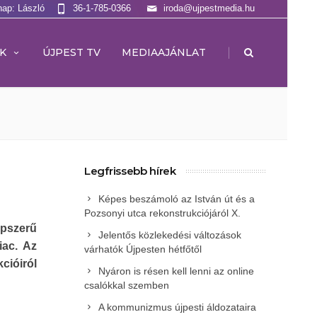
nap: László
36-1-785-0366
iroda@ujpestmedia.hu
|
K
ÚJPEST TV
MEDIAAJÁNLAT
Legfrissebb hírek
Képes beszámoló az István út és a
Pozsonyi utca rekonstrukciójáról X.
épszerű
Jelentős közlekedési változások
iac. Az
várhatók Újpesten hétfőtől
cióiról
Nyáron is résen kell lenni az online
csalókkal szemben
A kommunizmus újpesti áldozataira