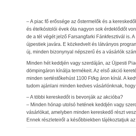
– A piac fő erőssége az őstermelők és a kereskedő
és ételkóstolói évek óta nagyon sok érdeklődőt vonz
de a tél végét jelző Farsangfarki Fánkfesztivál is.
újpestiek javára. E közkedvelt és látványos progr
új, minden bizonynyal népszerű és a vásárlók számá
Minden hét keddjén vagy szerdáján, az Újpesti P
dömpingáron kínálja termékeit. Az első akció kere
minden sertéstőkehúst 1100 Ft/kg áron kínál. A kedv
tudom ajánlani minden kedves vásárlónknak, hogy jö
– A többi kereskedőt is bevonják az akcióba?
– Minden hónap utolsó hetének keddjén vagy szerd
vásárlókat, amelyben minden kereskedő részt vesz.
Ennek részleteiről a későbbiekben tájékoztatjuk az 