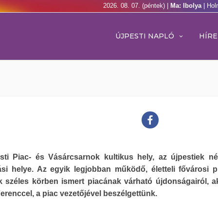
2026. 08. 07. (péntek) |
Ma: Ibolya
| Hol
ÚJPESTI NAPLÓ
HÍRE
sti Piac- és Vásárcsarnok kultikus hely, az újpestiek n
ási helye. Az egyik legjobban működő, életteli fővárosi p
k széles körben ismert piacának várható újdonságairól, ak
erenccel, a piac vezetőjével beszélgettünk.