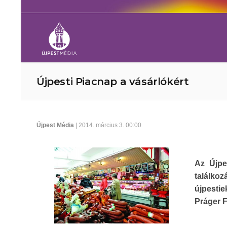
Újpesti Piacnap a vásárlókért
Újpest Média
| 2014. március 3. 00:00
Az Újpe
találkoz
újpestie
Práger F