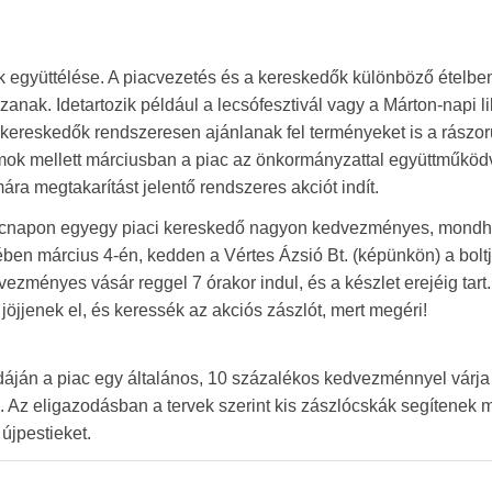
k együttélése. A piacvezetés és a kereskedők különböző ételbe
anak. Idetartozik például a lecsófesztivál vagy a Márton-napi l
 A kereskedők rendszeresen ajánlanak fel terményeket is a rászor
amok mellett márciusban a piac az önkormányzattal együttműköd
ra megtakarítást jelentő rendszeres akciót indít.
iacnapon egyegy piaci kereskedő nagyon kedvezményes, mondh
tében március 4-én, kedden a Vértes Ázsió Bt. (képünkön) a bolt
ezményes vásár reggel 7 órakor indul, és a készlet erejéig tart.
jjenek el, és keressék az akciós zászlót, mert megéri!
áján a piac egy általános, 10 százalékos kedvezménnyel várja
 Az eligazodásban a tervek szerint kis zászlócskák segítenek m
újpestieket.