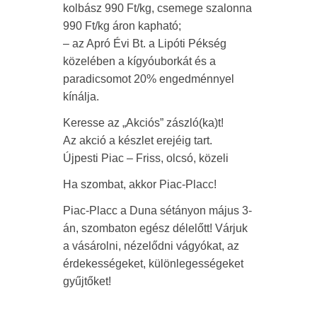
kolbász 990 Ft/kg, csemege szalonna
990 Ft/kg áron kapható;
– az Apró Évi Bt. a Lipóti Pékség
közelében a kígyóuborkát és a
paradicsomot 20% engedménnyel
kínálja.
Keresse az „Akciós” zászló(ka)t!
Az akció a készlet erejéig tart.
Újpesti Piac – Friss, olcsó, közeli
Ha szombat, akkor Piac-Placc!
Piac-Placc a Duna sétányon május 3-
án, szombaton egész délelőtt! Várjuk
a vásárolni, nézelődni vágyókat, az
érdekességeket, különlegességeket
gyűjtőket!