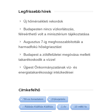
Legfrissebb hírek
Új hőmérsékleti rekordok
Budapesten nincs vízkorlátozás,
félreérthető volt a minisztérium tájékoztatása
Augusztus 7-ig meghosszabbították a
harmadfokú hőségriasztást
Budapest a zöldfelületei megóvása mellett
takarékoskodik a vízzel
Újpest Önkormányzatának víz- és
energiatakarékossági intézkedései
Címkefelhő
'56-os forradalom
(V)észjelzés
- Rálátás Kiállítás Kiállítás
1 év
10 millió fa