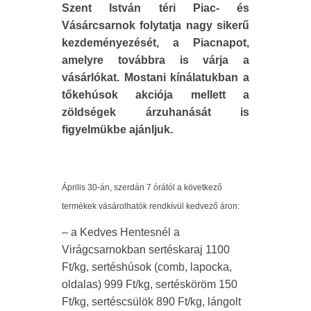
Szent István téri Piac- és
Vásárcsarnok folytatja nagy sikerű
kezdeményezését, a Piacnapot,
amelyre továbbra is várja a
vásárlókat. Mostani kínálatukban a
tőkehúsok akciója mellett a
zöldségek árzuhanását is
figyelmükbe ajánljuk.
Április 30-án, szerdán 7 órától a következő
termékek vásárolhatók rendkívül kedvező áron:
– a Kedves Hentesnél a
Virágcsarnokban sertéskaraj 1100
Ft/kg, sertéshúsok (comb, lapocka,
oldalas) 999 Ft/kg, sertésköröm 150
Ft/kg, sertéscsülök 890 Ft/kg, lángolt