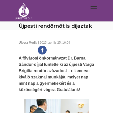
Újpesti rendőrnőt is díjaztak
Újpest Média
| 2025. április 25. 16:09
A fővárosi önkormányzat Dr. Barna
Sándor-díjjal tüntette ki az újpesti Varga
Brigitta rendőr századost – elismerve
kiváló szakmai munkáját, melyet nap
mint nap a gyermekekért és a
közösségért végez. Gratulálunk!