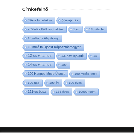
Címkefelhő
'56-os forradalom
(V)észjelzés
- Rálátás Kiállítás Kiállítás
1 év
10 millió fa
10 millió Fa Alapítvány
10 millió fa Újpest-Káposztásmegyer
12-es villamos
13. havi nyugdíj
14
14-es villamos
100
100 Hangos Mese Újpest
100 milliós keret
100 nap
100 év
100 éves
121-es busz
135 éves
10000 forint