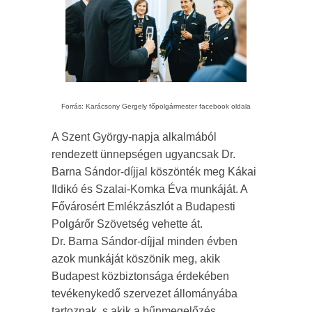
Forrás: Karácsony Gergely főpolgármester facebook oldala
A Szent György-napja alkalmából
rendezett ünnepségen ugyancsak Dr.
Barna Sándor-díjjal köszönték meg Kákai
Ildikó és Szalai-Komka Éva munkáját. A
Fővárosért Emlékzászlót a Budapesti
Polgárőr Szövetség vehette át.
Dr. Barna Sándor-díjjal minden évben
azok munkáját köszönik meg, akik
Budapest közbiztonsága érdekében
tevékenykedő szervezet állományába
tartoznak, s akik a bűnmegelőzés,