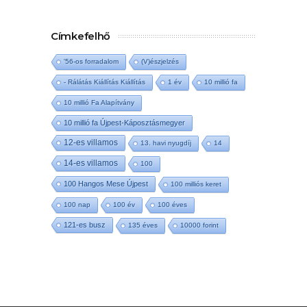
Címkefelhő
'56-os forradalom
(V)észjelzés
- Rálátás Kiállítás Kiállítás
1 év
10 millió fa
10 millió Fa Alapítvány
10 millió fa Újpest-Káposztásmegyer
12-es villamos
13. havi nyugdíj
14
14-es villamos
100
100 Hangos Mese Újpest
100 milliós keret
100 nap
100 év
100 éves
121-es busz
135 éves
10000 forint