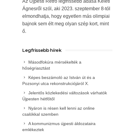
Az Újpesti Retró legfrissebb adása Keleti
Ágnesről szól, aki 2023. szeptember 8-tól
elmondhatja, hogy egyetlen más olimpiai
bajnok sem élt meg olyan szép kort, mint
ő.
Legfrissebb hírek
Másodfokúra mérsékelték a
hőségriasztást
Képes beszámoló az István út és a
Pozsonyi utca rekonstrukciójáról X.
Jelentős közlekedési változások várhatók
Újpesten hétfőtől
Nyáron is résen kell lenni az online
csalókkal szemben
A kommunizmus újpesti áldozataira
emlékeztek