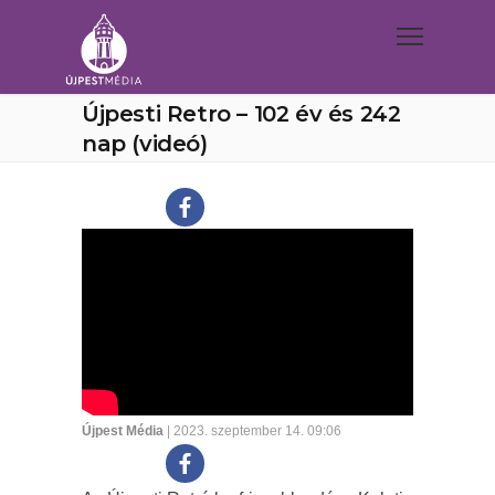
Újpesti Retro – 102 év és 242
nap (videó)
Újpest Média
| 2023. szeptember 14. 09:06