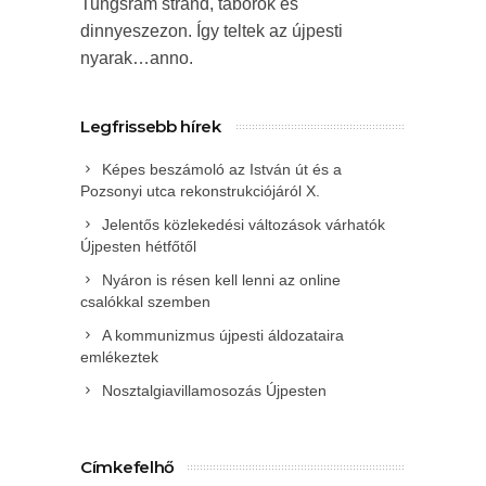
Tungsram strand, táborok és
dinnyeszezon. Így teltek az újpesti
nyarak…anno.
Legfrissebb hírek
Képes beszámoló az István út és a
Pozsonyi utca rekonstrukciójáról X.
Jelentős közlekedési változások várhatók
Újpesten hétfőtől
Nyáron is résen kell lenni az online
csalókkal szemben
A kommunizmus újpesti áldozataira
emlékeztek
Nosztalgiavillamosozás Újpesten
Címkefelhő