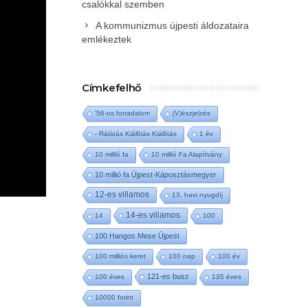
csalókkal szemben
A kommunizmus újpesti áldozataira
emlékeztek
Címkefelhő
'56-os forradalom
(V)észjelzés
- Rálátás Kiállítás Kiállítás
1 év
10 millió fa
10 millió Fa Alapítvány
10 millió fa Újpest-Káposztásmegyer
12-es villamos
13. havi nyugdíj
14-es villamos
14
100
100 Hangos Mese Újpest
100 milliós keret
100 nap
100 év
121-es busz
100 éves
135 éves
10000 forint