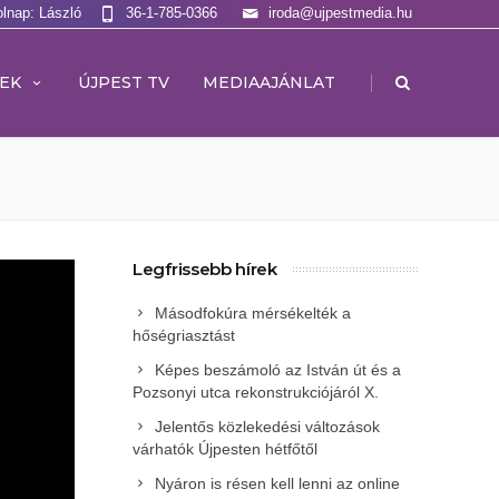
olnap: László
36-1-785-0366
iroda@ujpestmedia.hu
|
EK
ÚJPEST TV
MEDIAAJÁNLAT
Legfrissebb hírek
Másodfokúra mérsékelték a
hőségriasztást
Képes beszámoló az István út és a
Pozsonyi utca rekonstrukciójáról X.
Jelentős közlekedési változások
várhatók Újpesten hétfőtől
Nyáron is résen kell lenni az online