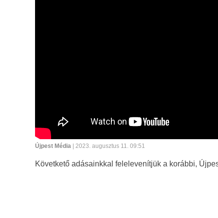
Újpest Média
| 2023. augusztus 11. 09:51
Követkető adásainkkal felelevenítjük a korábbi, Újpe