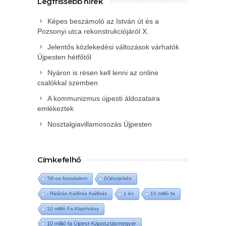
Legfrissebb hírek
Képes beszámoló az István út és a
Pozsonyi utca rekonstrukciójáról X.
Jelentős közlekedési változások várhatók
Újpesten hétfőtől
Nyáron is résen kell lenni az online
csalókkal szemben
A kommunizmus újpesti áldozataira
emlékeztek
Nosztalgiavillamosozás Újpesten
Címkefelhő
'56-os forradalom
(V)észjelzés
- Rálátás Kiállítás Kiállítás
1 év
10 millió fa
10 millió Fa Alapítvány
10 millió fa Újpest-Káposztásmegyer