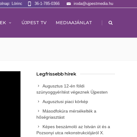
olnap: Lörinc
36-1-785-0366
iroda@ujpestmedia.hu
|
EK
ÚJPEST TV
MEDIAAJÁNLAT
Legfrissebb hírek
Augusztus 12-én földi
szúnyoggyérítést végeznek Újpesten
Augusztusi piaci körkép
Másodfokúra mérsékelték a
hőségriasztást
Képes beszámoló az István út és a
Pozsonyi utca rekonstrukciójáról X.