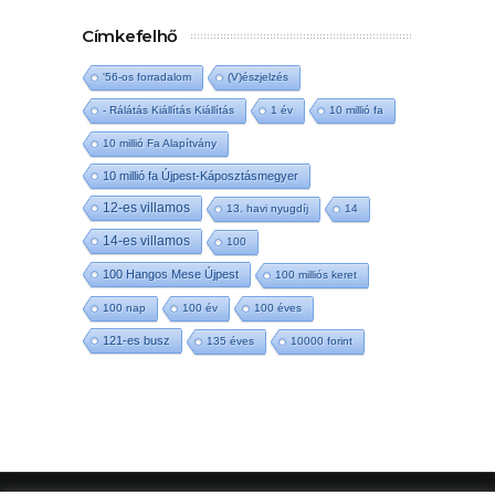
Címkefelhő
'56-os forradalom
(V)észjelzés
- Rálátás Kiállítás Kiállítás
1 év
10 millió fa
10 millió Fa Alapítvány
10 millió fa Újpest-Káposztásmegyer
12-es villamos
13. havi nyugdíj
14
14-es villamos
100
100 Hangos Mese Újpest
100 milliós keret
100 nap
100 év
100 éves
121-es busz
135 éves
10000 forint