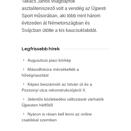
Takács János világbajnok
asztaliteniszező volt a vendég az Újpesti
Sport műsorában, aki több mint három
évtizeden át Németországban és
Svájcban ütötte a kis kaucsuklabdát.
Legfrissebb hírek
Augusztusi piaci körkép
Másodfokúra mérsékelték a
hőségriasztást
Képes beszámoló az István út és a
Pozsonyi utca rekonstrukciójáról X.
Jelentős közlekedési változások várhatók
Újpesten hétfőtől
Nyáron is résen kell lenni az online
csalókkal szemben