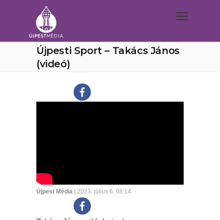
Újpesti Sport – Takács János
(videó)
Újpest Média
| 2023. július 6. 08:14