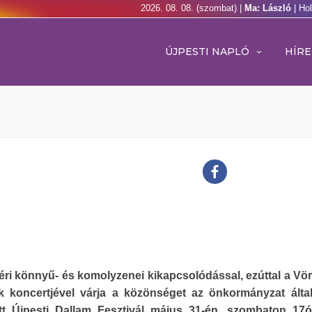
2026. 08. 08. (szombat) |
Ma: László
| Ho
ÚJPESTI NAPLÓ
HÍRE
ri könnyű- és komolyzenei kikapcsolódással, ezúttal a Vö
ek koncertjével várja a közönséget az önkormányzat által
tt Újpesti Dallam Fesztivál május 31-én, szombaton 17ó