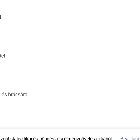
l
tel
 és brácsára
sznál statisztikai és böngészési élménynövelés céljából.
Beállítás
jékoztató
|
Közérdekű adatok
|
Impresszum