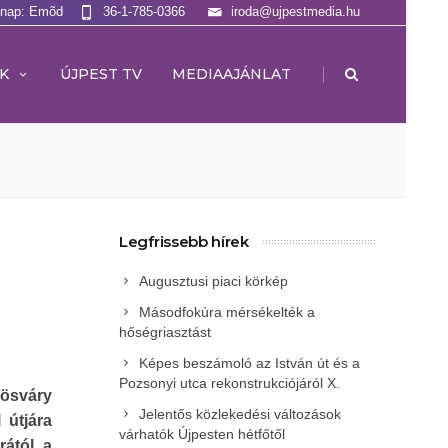
lnap: Emõd
36-1-785-0366
iroda@ujpestmedia.hu
|
K
ÚJPEST TV
MEDIAAJÁNLAT
Legfrissebb hírek
Augusztusi piaci körkép
Másodfokúra mérsékelték a
hőségriasztást
Képes beszámoló az István út és a
Pozsonyi utca rekonstrukciójáról X.
rösváry
Jelentős közlekedési változások
 útjára
várhatók Újpesten hétfőtől
rától a