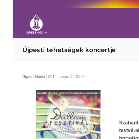
Újpesti tehetségek koncertje
Újpest Média
| 2014. május 27. 00:00
Szabadté
testvér
bocsáto