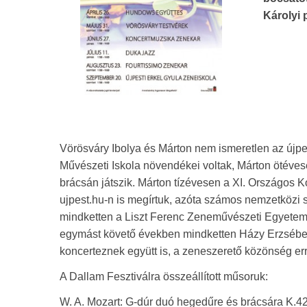
Károlyi 
Vörösváry Ibolya és Márton nem ismeretlen az újpes
Művészeti Iskola növendékei voltak, Márton ötévese
brácsán játszik. Márton tízévesen a XI. Országos 
ujpest.hu-n is megírtuk, azóta számos nemzetközi 
mindketten a Liszt Ferenc Zeneművészeti Egyetem n
egymást követő években mindketten Házy Erzsébet
koncerteznek együtt is, a zeneszerető közönség erre
A Dallam Fesztiválra összeállított műsoruk:
W. A. Mozart: G-dúr duó hegedűre és brácsára K.423