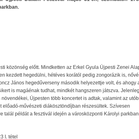
parkban.
ti közönség előtt. Mindketten az Erkel Gyula Újpesti Zenei Ala
n kezdett hegedülni, hétéves korától pedig zongorázik is, nővé
Koncz János hegedűverseny második helyezettje volt, és ahogy 
sikert is magáénak tudhat, mindkét hangszeren játszva. Jelenle
övendékei, Újpesten több koncertet is adtak, valamint az utób
 előadó-művészeti diákösztöndíjban részesültek. Szívesen
 talál példát a fesztivál idején a városközponti Károlyi parkban
 I. tétel