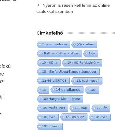
Nyáron is résen kell lenni az online
csalókkal szemben
Címkefelhő
'56-os forradalom
(V)észjelzés
- Rálátás Kiállítás Kiállítás
1 év
10 millió fa
10 millió Fa Alapítvány
pfokú
10 millió fa Újpest-Káposztásmegyer
re
12-es villamos
az
13. havi nyugdíj
g
14-es villamos
14
100
bi
100 Hangos Mese Újpest
100 milliós keret
100 nap
100 év
.
121-es busz
100 éves
135 éves
10000 forint