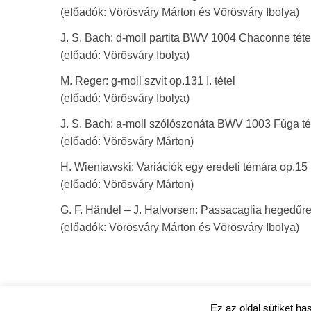
(előadók: Vörösváry Márton és Vörösváry Ibolya)
J. S. Bach: d-moll partita BWV 1004 Chaconne téte
(előadó: Vörösváry Ibolya)
M. Reger: g-moll szvit op.131 I. tétel
(előadó: Vörösváry Ibolya)
J. S. Bach: a-moll szólószonáta BWV 1003 Fúga té
(előadó: Vörösváry Márton)
H. Wieniawski: Variációk egy eredeti témára op.15
(előadó: Vörösváry Márton)
G. F. Händel – J. Halvorsen: Passacaglia hegedűre
(előadók: Vörösváry Márton és Vörösváry Ibolya)
Ez az oldal sütiket ha
ujpestmedia.hu © 2020 |
Szerzői jogok
|
Adatkezelési tá