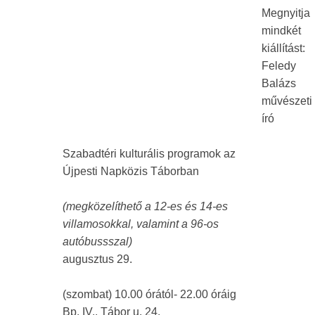
Megnyitja
mindkét
kiállítást:
Feledy
Balázs
művészeti
író
Szabadtéri kulturális programok az
Újpesti Napközis Táborban
(megközelíthető a 12-es és 14-es
villamosokkal, valamint a 96-os
autóbussszal)
augusztus 29.
(szombat) 10.00 órától- 22.00 óráig
Bp. IV., Tábor u. 24.