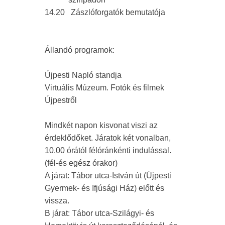
14.20
Zászlóforgatók bemutatója
Állandó programok:
Újpesti Napló standja
Virtuális Múzeum. Fotók és filmek
Újpestről
Mindkét napon kisvonat viszi az
érdeklődőket. Járatok két vonalban,
10.00 órától félóránkénti indulással.
(fél-és egész órakor)
A járat: Tábor utca-István út (Újpesti
Gyermek- és Ifjúsági Ház) előtt és
vissza.
B járat: Tábor utca-Szilágyi- és