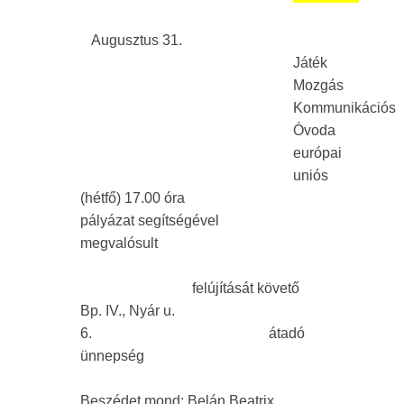
Augusztus 31.
Játék
Mozgás
Kommunikációs
Óvoda
európai
uniós
(hétfő) 17.00 óra
pályázat segítségével
megvalósult
felújítását követő
Bp. IV., Nyár u.
6. átadó
ünnepség
Beszédet mond: Belán Beatrix