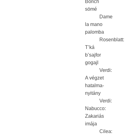
Börich
sömé
Dame
la mano
palomba
Rosenblatt:
T’ká
b’sajfor
gogajl
Verdi:
A végzet
hatalma-
nyitány
Verdi:
Nabucco:
Zakariás
imája
Cilea: