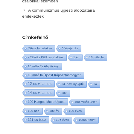
csalókkal szemben
A kommunizmus újpesti áldozataira
emlékeztek
Címkefelhő
'56-os forradalom
(V)észjelzés
- Rálátás Kiállítás Kiállítás
1 év
10 millió fa
10 millió Fa Alapítvány
10 millió fa Újpest-Káposztásmegyer
12-es villamos
13. havi nyugdíj
14
14-es villamos
100
100 Hangos Mese Újpest
100 milliós keret
100 nap
100 év
100 éves
121-es busz
135 éves
10000 forint