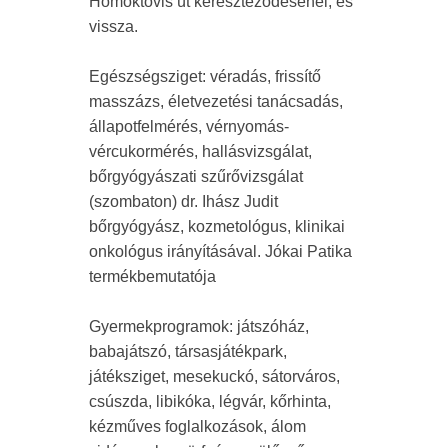
Homoktövis út kereszteződésénél, és
vissza.
Egészségsziget: véradás, frissítő
masszázs, életvezetési tanácsadás,
állapotfelmérés, vérnyomás-
vércukormérés, hallásvizsgálat,
bőrgyógyászati szűrővizsgálat
(szombaton) dr. Ihász Judit
bőrgyógyász, kozmetológus, klinikai
onkológus irányításával. Jókai Patika
termékbemutatója
Gyermekprogramok: játszóház,
babajátszó, társasjátékpark,
játéksziget, mesekuckó, sátorváros,
csúszda, libikóka, légvár, kőrhinta,
kézműves foglalkozások, álom