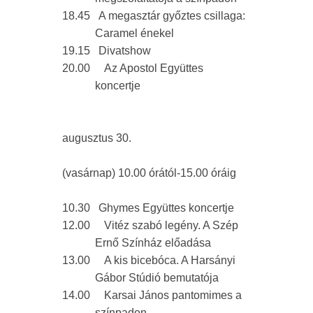
18.45
A megasztár győztes csillaga:
Caramel énekel
19.15
Divatshow
20.00
Az Apostol Együttes
koncertje
augusztus 30.
(vasárnap) 10.00 órától-15.00 óráig
10.30
Ghymes Együttes koncertje
12.00
Vitéz szabó legény. A Szép
Ernő Színház előadása
13.00
A kis bicebóca. A Harsányi
Gábor Stúdió bemutatója
14.00
Karsai János pantomimes a
színpadon