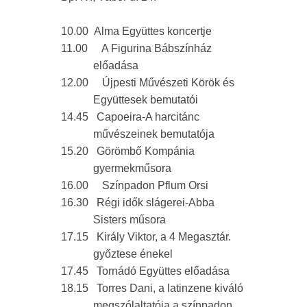
10.00
Alma Együttes koncertje
11.00
A Figurina Bábszínház
előadása
12.00
Újpesti Művészeti Körök és
Együttesek bemutatói
14.45
Capoeira-A harcitánc
művészeinek bemutatója
15.20
Görömbő Kompánia
gyermekműsora
16.00
Színpadon Pflum Orsi
16.30
Régi idők slágerei-Abba
Sisters műsora
17.15
Király Viktor, a 4 Megasztár.
győztese énekel
17.45
Tornádó Együttes előadása
18.15
Torres Dani, a latinzene kiváló
megszólaltatója a színpadon