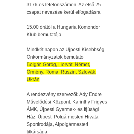
3176-os telefonszámon. Az első 25
csapat nevezése kerül elfogadásra
15.00 órától a Hungaria Komondor
Klub bemutatója
Mindkét napon az Újpesti Kisebbségi
Önkormányzatok bemutatói
Bolgár, Görög, Horvát, Német,
Örmény, Roma, Ruszin, Szlovák,
Ukrán
A rendezvény szervezői: Ady Endre
Művelődési Központ, Karinthy Frigyes
ÁMK, Újpesti Gyermek- és Ifjúsági
Ház, Újpesti Polgármesteri Hivatal
Sportirodája, Alpolgármesteri
titkársága.