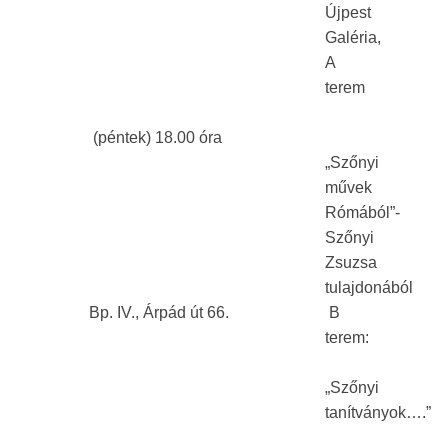
Újpest
Galéria,
A
terem
(péntek) 18.00 óra
„Szőnyi
művek
Rómából”-
Szőnyi
Zsuzsa
tulajdonából
Bp. IV., Árpád út 66. B
terem:
„Szőnyi
tanítványok….”