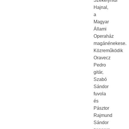
Székelyhidi
Hajnal,
a
Magyar
Állami
Operaház
magánénekese.
Közreműködik
Oravecz
Pedro
gitár,
Szabó
Sándor
fuvola
és
Pásztor
Rajmund
Sándor