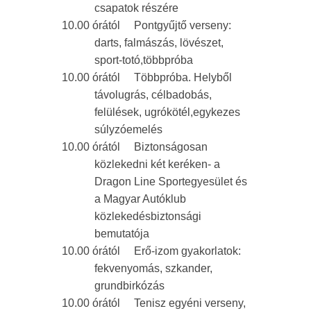
csapatok részére
10.00 órától Pontgyűjtő verseny:
darts, falmászás, lövészet,
sport-totó,többpróba
10.00 órától Többpróba. Helyből
távolugrás, célbadobás,
felülések, ugrókötél,egykezes
súlyzóemelés
10.00 órától Biztonságosan
közlekedni két keréken- a
Dragon Line Sportegyesület és
a Magyar Autóklub
közlekedésbiztonsági
bemutatója
10.00 órától Erő-izom gyakorlatok:
fekvenyomás, szkander,
grundbirkózás
10.00 órától Tenisz egyéni verseny,