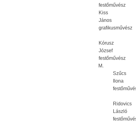
festőművész
Kiss
János
grafikusművész
Kórusz
József
festőművész
M.
Szűcs
Ilona
festőművé
Ridovics
László
festőművé