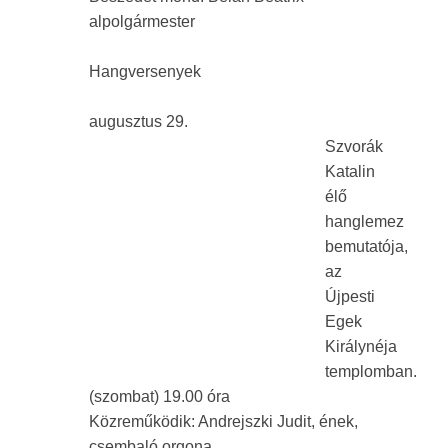
alpolgármester
Hangversenyek
augusztus 29.
Szvorák
Katalin
élő
hanglemez
bemutatója,
az
Újpesti
Egek
Királynéja
templomban.
(szombat) 19.00 óra
Közreműködik: Andrejszki Judit, ének,
csembaló,orgona