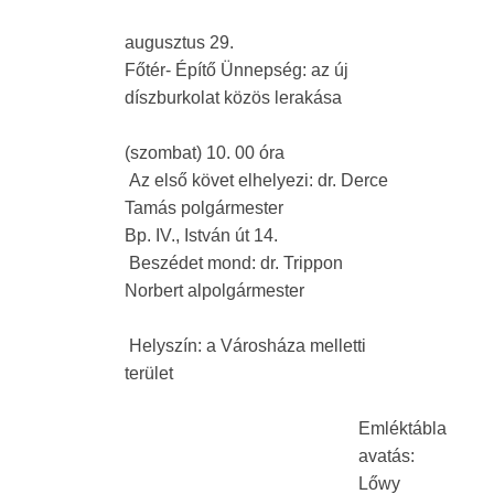
augusztus 29.
Főtér- Építő Ünnepség: az új
díszburkolat közös lerakása
(szombat) 10. 00 óra
Az első követ elhelyezi: dr. Derce
Tamás polgármester
Bp. IV., István út 14.
Beszédet mond: dr. Trippon
Norbert alpolgármester
Helyszín: a Városháza melletti
terület
Emléktábla
avatás:
Lőwy