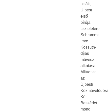
Izsák,
Újpest
első
bírója
tiszteletére
Schrammel
Imre
Kossuth-
díjas
művész
alkotása
Állíttatta:
az
Újpesti
Közművelődési
Kör
Beszédet
mond: