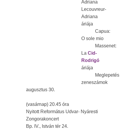
Adriana
Lecouvreur-
Adriana
áriája
Capua:
O sole mio
Massenet:
La
Cid-
Rodrigó
áriája
Meglepetés
zeneszámok
augusztus 30.
(vasárnap) 20.45 óra
Nyitott Református Udvar- Nyáresti
Zongorakoncert
Bp. IV., István tér 24.