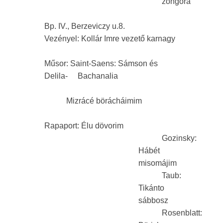
zongora
Bp. IV., Berzeviczy u.8.
Vezényel: Kollár Imre vezető karnagy
Műsor: Saint-Saens: Sámson és
Delila- Bachanalia
Mizrácé börácháimim
Rapaport: Élu dövorim
Gozinsky:
Hábét
misomájim
Taub:
Tikánto
sábbosz
Rosenblatt: