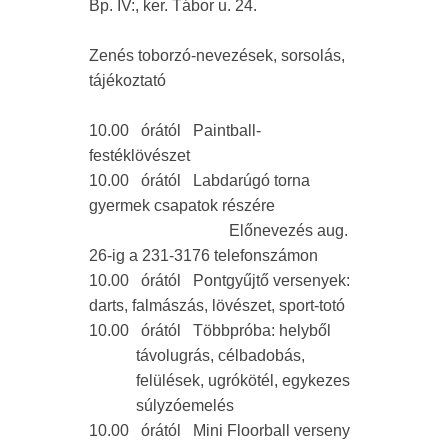
Bp. IV:, ker. Tábor u. 24.
Zenés toborzó-nevezések, sorsolás,
tájékoztató
10.00 órától Paintball-
festéklövészet
10.00 órától Labdarúgó torna
gyermek csapatok részére
Előnevezés aug.
26-ig a 231-3176 telefonszámon
10.00 órától Pontgyűjtő versenyek:
darts, falmászás, lövészet, sport-totó
10.00 órától Többpróba: helyből
távolugrás, célbadobás,
felülések, ugrókötél, egykezes
súlyzóemelés
10.00 órától Mini Floorball verseny