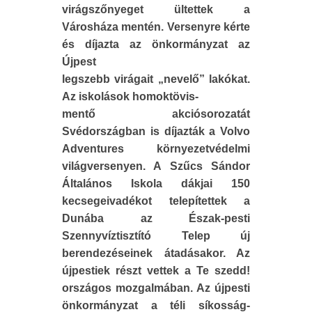
virágszőnyeget ültettek a
Városháza mentén. Versenyre kérte
és díjazta az önkormányzat az
Újpest
legszebb virágait „nevelő” lakókat.
Az iskolások homoktövis-
mentő akciósorozatát
Svédországban is díjazták a Volvo
Adventures környezetvédelmi
világversenyen. A Szűcs Sándor
Általános Iskola dákjai 150
kecsegeivadékot telepítettek a
Dunába az Észak-pesti
Szennyvíztisztító Telep új
berendezéseinek átadásakor. Az
újpestiek részt vettek a Te szedd!
országos mozgalmában. Az újpesti
önkormányzat a téli síkosság-