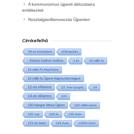
A kommunizmus újpesti áldozataira
emlékeztek
Nosztalgiavillamosozás Újpesten
Címkefelhő
'56-os forradalom
(V)észjelzés
- Rálátás Kiállítás Kiállítás
1 év
10 millió fa
10 millió Fa Alapítvány
10 millió fa Újpest-Káposztásmegyer
12-es villamos
13. havi nyugdíj
14
14-es villamos
100
100 Hangos Mese Újpest
100 milliós keret
100 nap
100 év
100 éves
121-es busz
135 éves
10000 forint