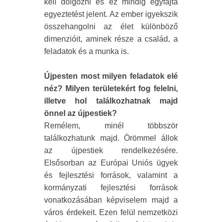
kell dolgozni és ez mindig egyfajta
egyeztetést jelent. Az ember igyekszik
összehangolni az élet különböző
dimenzióit, aminek része a család, a
feladatok és a munka is.
Újpesten most milyen feladatok elé
néz? Milyen területekért fog felelni,
illetve hol találkozhatnak majd
önnel az újpestiek?
Remélem, minél többször
találkozhatunk majd. Örömmel állok
az újpestiek rendelkezésére.
Elsősorban az Európai Uniós ügyek
és fejlesztési források, valamint a
kormányzati fejlesztési források
vonatkozásában képviselem majd a
város érdekeit. Ezen felül nemzetközi