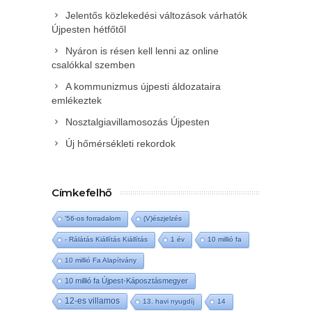
Jelentős közlekedési változások várhatók
Újpesten hétfőtől
Nyáron is résen kell lenni az online
csalókkal szemben
A kommunizmus újpesti áldozataira
emlékeztek
Nosztalgiavillamosozás Újpesten
Új hőmérsékleti rekordok
Címkefelhő
'56-os forradalom
(V)észjelzés
- Rálátás Kiállítás Kiállítás
1 év
10 millió fa
10 millió Fa Alapítvány
10 millió fa Újpest-Káposztásmegyer
12-es villamos
13. havi nyugdíj
14