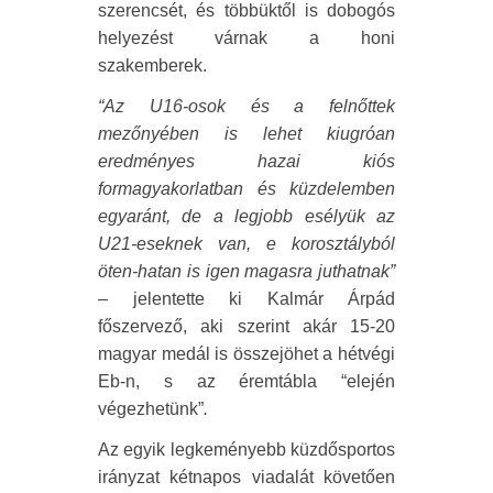
szerencsét, és többüktől is dobogós
helyezést várnak a honi
szakemberek.
“Az U16-osok és a felnőttek
mezőnyében is lehet kiugróan
eredményes hazai kiós
formagyakorlatban és küzdelemben
egyaránt, de a legjobb esélyük az
U21-eseknek van, e korosztályból
öten-hatan is igen magasra juthatnak”
–
jelentette ki Kalmár Árpád
főszervező, aki szerint akár 15-20
magyar medál is összejöhet a hétvégi
Eb-n, s az éremtábla “elején
végezhetünk”
.
Az egyik legkeményebb küzdősportos
irányzat kétnapos viadalát követően