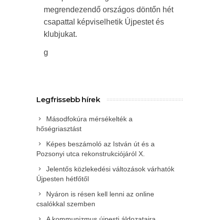
megrendezendő országos döntőn hét
csapattal képviselhetik Újpestet és
klubjukat.
g
Legfrissebb hírek
Másodfokúra mérsékelték a
hőségriasztást
Képes beszámoló az István út és a
Pozsonyi utca rekonstrukciójáról X.
Jelentős közlekedési változások várhatók
Újpesten hétfőtől
Nyáron is résen kell lenni az online
csalókkal szemben
A kommunizmus újpesti áldozataira