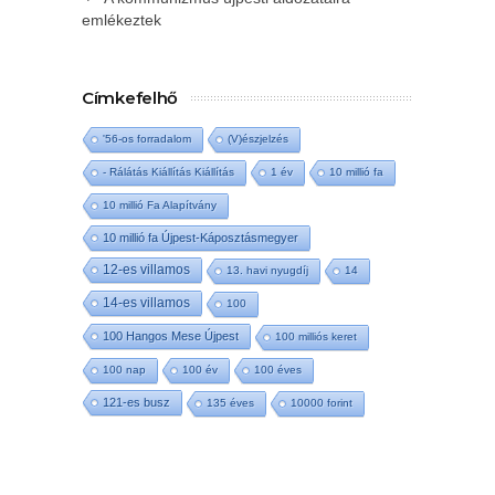
emlékeztek
Címkefelhő
'56-os forradalom
(V)észjelzés
- Rálátás Kiállítás Kiállítás
1 év
10 millió fa
10 millió Fa Alapítvány
10 millió fa Újpest-Káposztásmegyer
12-es villamos
13. havi nyugdíj
14
14-es villamos
100
100 Hangos Mese Újpest
100 milliós keret
100 nap
100 év
100 éves
121-es busz
135 éves
10000 forint