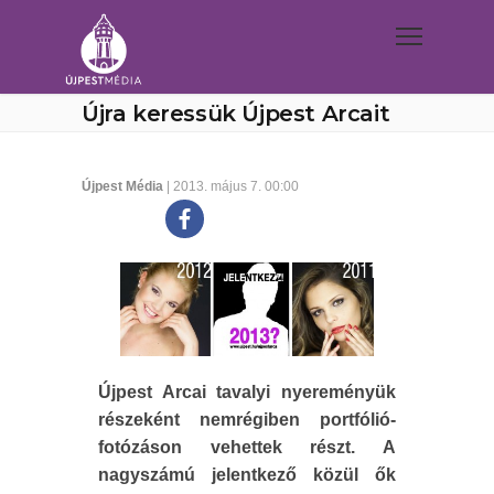
Újra keressük Újpest Arcait
Újpest Média
| 2013. május 7. 00:00
Újpest Arcai tavalyi nyereményük
részeként nemrégiben portfólió-
fotózáson vehettek részt. A
nagyszámú jelentkező közül ők