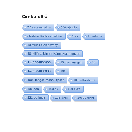
Címkefelhő
'56-os forradalom
(V)észjelzés
- Rálátás Kiállítás Kiállítás
1 év
10 millió fa
10 millió Fa Alapítvány
10 millió fa Újpest-Káposztásmegyer
12-es villamos
13. havi nyugdíj
14
14-es villamos
100
100 Hangos Mese Újpest
100 milliós keret
100 nap
100 év
100 éves
121-es busz
135 éves
10000 forint