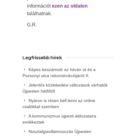
információt
ezen az oldalon
találhatnak.
G.R.
Legfrissebb hírek
Képes beszámoló az István út és a
Pozsonyi utca rekonstrukciójáról X.
Jelentős közlekedési változások várhatók
Újpesten hétfőtől
Nyáron is résen kell lenni az online
csalókkal szemben
A kommunizmus újpesti áldozataira
emlékeztek
Nosztalgiavillamosozás Újpesten