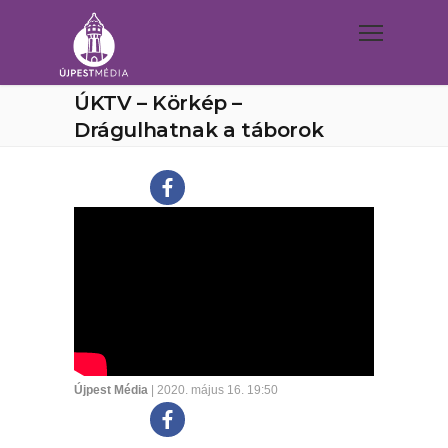
ÚKTV – Körkép –
Drágulhatnak a táborok
Újpest Média
| 2020. május 16. 19:50