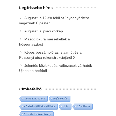
Legfrissebb hírek
Augusztus 12-én földi szúnyoggyérítést
végeznek Újpesten
Augusztusi piaci körkép
Másodfokúra mérsékelték a
hőségriasztást
Képes beszámoló az István út és a
Pozsonyi utca rekonstrukciójáról X.
Jelentős közlekedési változások várhatók
Újpesten hétfőtől
Címkefelhő
'56-os forradalom
(V)észjelzés
- Rálátás Kiállítás Kiállítás
1 év
10 millió fa
10 millió Fa Alapítvány