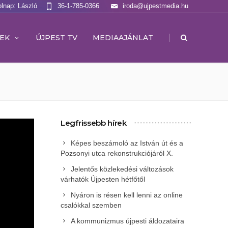
olnap: László
36-1-785-0366
iroda@ujpestmedia.hu
|
EK
ÚJPEST TV
MEDIAAJÁNLAT
Legfrissebb hírek
Képes beszámoló az István út és a
Pozsonyi utca rekonstrukciójáról X.
Jelentős közlekedési változások
várhatók Újpesten hétfőtől
Nyáron is résen kell lenni az online
csalókkal szemben
A kommunizmus újpesti áldozataira