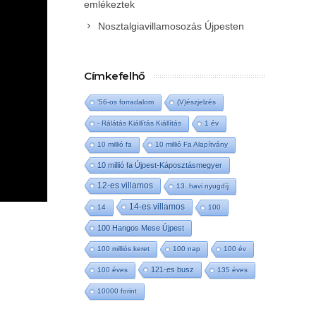
emlékeztek
Nosztalgiavillamosozás Újpesten
Címkefelhő
'56-os forradalom
(V)észjelzés
- Rálátás Kiállítás Kiállítás
1 év
10 millió fa
10 millió Fa Alapítvány
10 millió fa Újpest-Káposztásmegyer
12-es villamos
13. havi nyugdíj
14-es villamos
14
100
100 Hangos Mese Újpest
100 milliós keret
100 nap
100 év
121-es busz
100 éves
135 éves
10000 forint