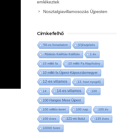
emlékeztek
Nosztalgiavillamosozás Újpesten
Címkefelhő
'56-os forradalom
(V)észjelzés
- Rálátás Kiállítás Kiállítás
1 év
10 millió fa
10 millió Fa Alapítvány
10 millió fa Újpest-Káposztásmegyer
12-es villamos
13. havi nyugdíj
14-es villamos
14
100
100 Hangos Mese Újpest
100 milliós keret
100 nap
100 év
121-es busz
100 éves
135 éves
10000 forint