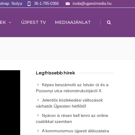
olnap: Ibolya
36-1-785-0366
iroda@ujpestmedia.hu
|
EK
ÚJPEST TV
MEDIAAJÁNLAT
Legfrissebb hírek
Képes beszámoló az István út és a
Pozsonyi utca rekonstrukciójáról X.
Jelentős közlekedési változások
várhatók Újpesten hétfőtől
Nyáron is résen kell lenni az online
csalókkal szemben
A kommunizmus újpesti áldozataira